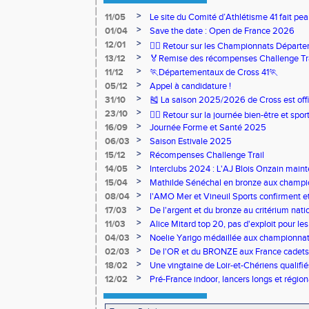
>
11/05
Le site du Comité d’Athlétisme 41 fait pea
>
01/04
Save the date : Open de France 2026
>
12/01
🏃‍♂️ Retour sur les Championnats Départe
>
13/12
🏅Remise des récompenses Challenge Tr
>
11/12
🏃Départementaux de Cross 41🏃
>
05/12
Appel à candidature !
>
31/10
🎽 La saison 2025/2026 de Cross est offi
>
23/10
🧘‍♀️ Retour sur la journée bien-être et spor
>
16/09
Journée Forme et Santé 2025
>
06/03
Saison Estivale 2025
>
15/12
Récompenses Challenge Trail
>
14/05
Interclubs 2024 : L'AJ Blois Onzain maint
Romorantin en N2B
>
15/04
Mathilde Sénéchal en bronze aux champi
>
08/04
l'AMO Mer et Vineuil Sports confirment et
benjamins
>
17/03
De l'argent et du bronze au critérium nati
>
11/03
Alice Mitard top 20, pas d'exploit pour les
>
04/03
Noelie Yarigo médaillée aux championnat
>
02/03
De l'OR et du BRONZE aux France cadets 
>
18/02
Une vingtaine de Loir-et-Chériens qualifié
>
12/02
Pré-France indoor, lancers longs et régiona