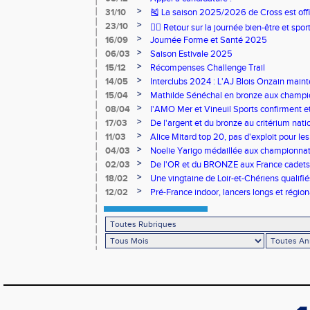
>
31/10
🎽 La saison 2025/2026 de Cross est offi
>
23/10
🧘‍♀️ Retour sur la journée bien-être et spor
>
16/09
Journée Forme et Santé 2025
>
06/03
Saison Estivale 2025
>
15/12
Récompenses Challenge Trail
>
14/05
Interclubs 2024 : L'AJ Blois Onzain maint
Romorantin en N2B
>
15/04
Mathilde Sénéchal en bronze aux champi
>
08/04
l'AMO Mer et Vineuil Sports confirment et
benjamins
>
17/03
De l'argent et du bronze au critérium nati
>
11/03
Alice Mitard top 20, pas d'exploit pour les
>
04/03
Noelie Yarigo médaillée aux championnat
>
02/03
De l'OR et du BRONZE aux France cadets 
>
18/02
Une vingtaine de Loir-et-Chériens qualifié
>
12/02
Pré-France indoor, lancers longs et régiona