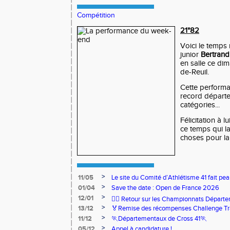
Compétition
21"82
Voici le temps 
junior
Bertrand
en salle ce di
de-Reuil.
Cette performa
record départe
catégories...
Félicitation à l
ce temps qui l
choses pour la 
>
11/05
Le site du Comité d’Athlétisme 41 fait pea
>
01/04
Save the date : Open de France 2026
>
12/01
🏃‍♂️ Retour sur les Championnats Départe
>
13/12
🏅Remise des récompenses Challenge Tr
>
11/12
🏃Départementaux de Cross 41🏃
>
05/12
Appel à candidature !