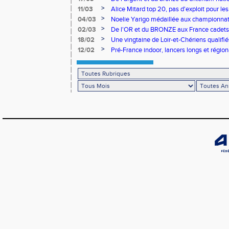
>
11/03
Alice Mitard top 20, pas d'exploit pour les
>
04/03
Noelie Yarigo médaillée aux championnat
>
02/03
De l'OR et du BRONZE aux France cadets 
>
18/02
Une vingtaine de Loir-et-Chériens qualifié
>
12/02
Pré-France indoor, lancers longs et régiona