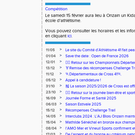
Compétition
Le samedi 15 février aura lieu à Onzain un Kid
école d'athlétisme.
Vous pouvez consulter les horaires et les inf
en cliquant
ici
.
>
11/05
Le site du Comité d’Athlétisme 41 fait pea
>
01/04
Save the date : Open de France 2026
>
12/01
🏃‍♂️ Retour sur les Championnats Départe
>
13/12
🏅Remise des récompenses Challenge Tr
>
11/12
🏃Départementaux de Cross 41🏃
>
05/12
Appel à candidature !
>
31/10
🎽 La saison 2025/2026 de Cross est offi
>
23/10
🧘‍♀️ Retour sur la journée bien-être et spor
>
16/09
Journée Forme et Santé 2025
>
06/03
Saison Estivale 2025
>
15/12
Récompenses Challenge Trail
>
14/05
Interclubs 2024 : L'AJ Blois Onzain maint
Romorantin en N2B
>
15/04
Mathilde Sénéchal en bronze aux champi
>
08/04
l'AMO Mer et Vineuil Sports confirment et
benjamins
>
17/03
De l'argent et du bronze au critérium nati