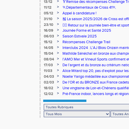
>
13/12
🏅Remise des récompenses Challenge Tr
>
11/12
🏃Départementaux de Cross 41🏃
>
05/12
Appel à candidature !
>
31/10
🎽 La saison 2025/2026 de Cross est offi
>
23/10
🧘‍♀️ Retour sur la journée bien-être et spor
>
16/09
Journée Forme et Santé 2025
>
06/03
Saison Estivale 2025
>
15/12
Récompenses Challenge Trail
>
14/05
Interclubs 2024 : L'AJ Blois Onzain maint
Romorantin en N2B
>
15/04
Mathilde Sénéchal en bronze aux champi
>
08/04
l'AMO Mer et Vineuil Sports confirment et
benjamins
>
17/03
De l'argent et du bronze au critérium nati
>
11/03
Alice Mitard top 20, pas d'exploit pour les
>
04/03
Noelie Yarigo médaillée aux championnat
>
02/03
De l'OR et du BRONZE aux France cadets 
>
18/02
Une vingtaine de Loir-et-Chériens qualifié
>
12/02
Pré-France indoor, lancers longs et régiona