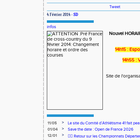
Tweet
4 Février 2014 -
SD
infos
Nouvel HORAIR
14h15 : Espo
14h55 :
Site de l'organisat
>
11/05
Le site du Comité d’Athlétisme 41 fait pea
>
01/04
Save the date : Open de France 2026
>
12/01
🏃‍♂️ Retour sur les Championnats Départe