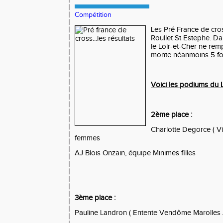
Compétition
Les Pré France de cros
Roullet St Estephe. Da
le Loir-et-Cher ne rem
monte néanmoins 5 foi
Voici les podiums du L
2ème place :
Charlotte Degorce ( Vin
femmes
AJ Blois Onzain, équipe Minimes filles
3ème place :
Pauline Landron ( Entente Vendôme Marolles At