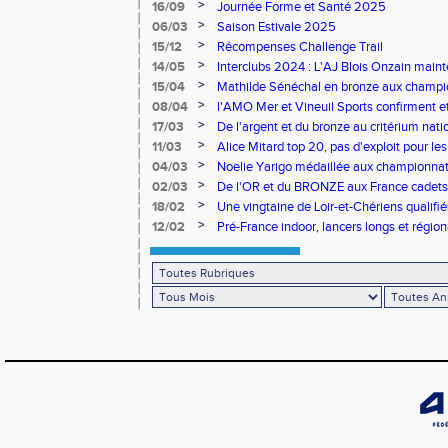
>
16/09
Journée Forme et Santé 2025
>
06/03
Saison Estivale 2025
>
15/12
Récompenses Challenge Trail
>
14/05
Interclubs 2024 : L'AJ Blois Onzain maint
Romorantin en N2B
>
15/04
Mathilde Sénéchal en bronze aux champi
>
08/04
l'AMO Mer et Vineuil Sports confirment et
benjamins
>
17/03
De l'argent et du bronze au critérium nati
>
11/03
Alice Mitard top 20, pas d'exploit pour les
>
04/03
Noelie Yarigo médaillée aux championnat
>
02/03
De l'OR et du BRONZE aux France cadets 
>
18/02
Une vingtaine de Loir-et-Chériens qualifié
>
12/02
Pré-France indoor, lancers longs et régiona