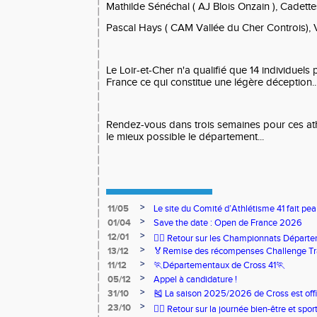
Mathilde Sénéchal ( AJ Blois Onzain ), Cadette
Pascal Hays ( CAM Vallée du Cher Controis)
Le Loir-et-Cher n'a qualifié que 14 individuel
France ce qui constitue une légère déception..
Rendez-vous dans trois semaines pour ces ath
le mieux possible le département...
>
11/05
Le site du Comité d’Athlétisme 41 fait pea
>
01/04
Save the date : Open de France 2026
>
12/01
🏃‍♂️ Retour sur les Championnats Départe
>
13/12
🏅Remise des récompenses Challenge Tr
>
11/12
🏃Départementaux de Cross 41🏃
>
05/12
Appel à candidature !
>
31/10
🎽 La saison 2025/2026 de Cross est offi
>
23/10
🧘‍♀️ Retour sur la journée bien-être et spor