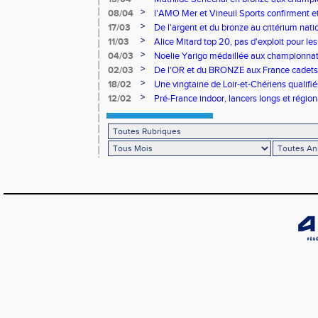
>
08/04
l'AMO Mer et Vineuil Sports confirment et
benjamins
>
17/03
De l'argent et du bronze au critérium nati
>
11/03
Alice Mitard top 20, pas d'exploit pour les
>
04/03
Noelie Yarigo médaillée aux championnat
>
02/03
De l'OR et du BRONZE aux France cadets 
>
18/02
Une vingtaine de Loir-et-Chériens qualifié
>
12/02
Pré-France indoor, lancers longs et régiona