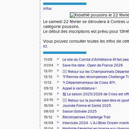
infos
Le samedi 22 février se déroulera à Contres un
catégorie poussins.
Le début des inscriptions est prévu pour 13h4
Vous pouvez consulter toutes les infos de cet
ici
.
>
11/05
Le site du Comité d’Athlétisme 41 fait pea
>
01/04
Save the date : Open de France 2026
>
12/01
🏃‍♂️ Retour sur les Championnats Départe
>
13/12
🏅Remise des récompenses Challenge Tr
>
11/12
🏃Départementaux de Cross 41🏃
>
05/12
Appel à candidature !
>
31/10
🎽 La saison 2025/2026 de Cross est offi
>
23/10
🧘‍♀️ Retour sur la journée bien-être et spor
>
16/09
Journée Forme et Santé 2025
>
06/03
Saison Estivale 2025
>
15/12
Récompenses Challenge Trail
>
14/05
Interclubs 2024 : L'AJ Blois Onzain maint
Romorantin en N2B
>
15/04
Mathilde Sénéchal en bronze aux champi