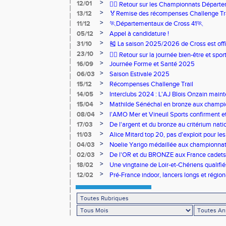
>
12/01
🏃‍♂️ Retour sur les Championnats Départe
>
13/12
🏅Remise des récompenses Challenge Tr
>
11/12
🏃Départementaux de Cross 41🏃
>
05/12
Appel à candidature !
>
31/10
🎽 La saison 2025/2026 de Cross est offi
>
23/10
🧘‍♀️ Retour sur la journée bien-être et spor
>
16/09
Journée Forme et Santé 2025
>
06/03
Saison Estivale 2025
>
15/12
Récompenses Challenge Trail
>
14/05
Interclubs 2024 : L'AJ Blois Onzain maint
Romorantin en N2B
>
15/04
Mathilde Sénéchal en bronze aux champi
>
08/04
l'AMO Mer et Vineuil Sports confirment et
benjamins
>
17/03
De l'argent et du bronze au critérium nati
>
11/03
Alice Mitard top 20, pas d'exploit pour les
>
04/03
Noelie Yarigo médaillée aux championnat
>
02/03
De l'OR et du BRONZE aux France cadets 
>
18/02
Une vingtaine de Loir-et-Chériens qualifié
>
12/02
Pré-France indoor, lancers longs et régiona