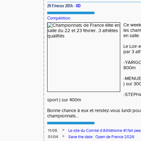
20 Février 2014 -
SD
Compétition
Ce week
les cham
en salle.
Le Loir-
par 3 ath
-
YARIGO 
800m
-
MENUET 
) sur 3
-
STEPHAN
sport ) sur 400m
Bonne chance à eux et rendez-vous lundi pour 
championnats...
>
11/05
Le site du Comité d’Athlétisme 41 fait pea
>
01/04
Save the date : Open de France 2026