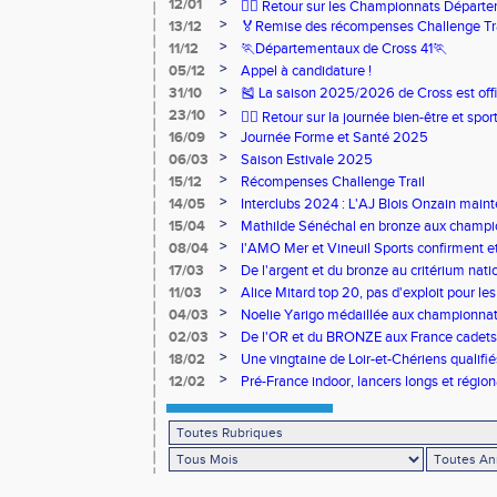
>
12/01
🏃‍♂️ Retour sur les Championnats Départe
>
13/12
🏅Remise des récompenses Challenge Tr
>
11/12
🏃Départementaux de Cross 41🏃
>
05/12
Appel à candidature !
>
31/10
🎽 La saison 2025/2026 de Cross est offi
>
23/10
🧘‍♀️ Retour sur la journée bien-être et spor
>
16/09
Journée Forme et Santé 2025
>
06/03
Saison Estivale 2025
>
15/12
Récompenses Challenge Trail
>
14/05
Interclubs 2024 : L'AJ Blois Onzain maint
Romorantin en N2B
>
15/04
Mathilde Sénéchal en bronze aux champi
>
08/04
l'AMO Mer et Vineuil Sports confirment et
benjamins
>
17/03
De l'argent et du bronze au critérium nati
>
11/03
Alice Mitard top 20, pas d'exploit pour les
>
04/03
Noelie Yarigo médaillée aux championnat
>
02/03
De l'OR et du BRONZE aux France cadets 
>
18/02
Une vingtaine de Loir-et-Chériens qualifié
>
12/02
Pré-France indoor, lancers longs et régiona