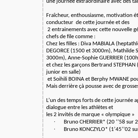
une journée extraordinaire avec des tale
Fraîcheur, enthousiasme, motivation étai
conducteur
de cette journée et des
2 entrainements avec cette nouvelle g
chefs de file comme :
Chez les filles : Diva MABIALA (heptathl
DEGORCE (1500 et 3000m), Mathilde 
3000m), Anne-Sophie GUERRIER (100h
et chez les garçons Bertrand STEPHAN 
junior en salle)
et Soihili BOINA et Berphy MWANE pour 
Mais derrière çà pousse avec de grosses
L’un des temps forts de cette journée ap
dialogue entre les athlètes et
les 2 invités de marque « olympique »
·
Bruno CHERRIER* (20 ‘’58 sur 
·
Bruno KONCZYLO* (1’45’’02 su