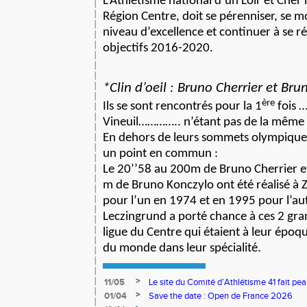
L’Athlétisme national d’un Loir et Cher 
Région Centre, doit se pérenniser, se m
niveau d’excellence et continuer à se 
objectifs 2016-2020.
*Clin d’oeil : Bruno Cherrier et Br
ère
Ils se sont rencontrés pour la 1
fois 
Vineuil………….. n’étant pas de la même
En dehors de leurs sommets olympiques
un point en commun :
Le 20’’58 au 200m de Bruno Cherrier et
m de Bruno Konczylo ont été réalisé à Z
pour l’un en 1974 et en 1995 pour l’aut
Leczingrund a porté chance à ces 2 gr
ligue du Centre qui étaient à leur époq
du monde dans leur spécialité.
>
11/05
Le site du Comité d’Athlétisme 41 fait pea
>
01/04
Save the date : Open de France 2026