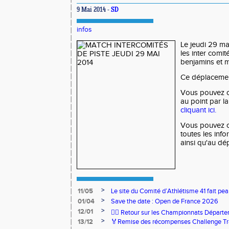
9 Mai 2014 -
SD
infos
Le jeudi 29 ma
les inter comit
benjamins et m
Ce déplacement
Vous pouvez co
au point par l
cliquant ici.
Vous pouvez c
toutes les info
ainsi qu'au d
>
11/05
Le site du Comité d’Athlétisme 41 fait pea
>
01/04
Save the date : Open de France 2026
>
12/01
🏃‍♂️ Retour sur les Championnats Départe
>
13/12
🏅Remise des récompenses Challenge Tr