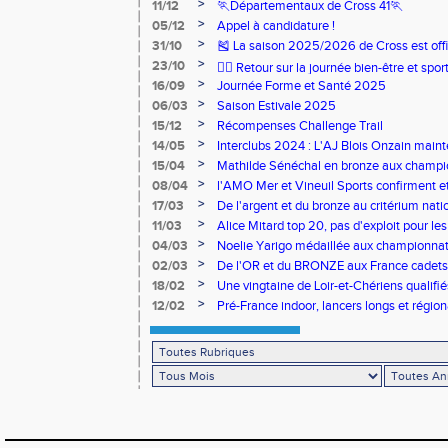
>
11/12
🏃Départementaux de Cross 41🏃
>
05/12
Appel à candidature !
>
31/10
🎽 La saison 2025/2026 de Cross est offi
>
23/10
🧘‍♀️ Retour sur la journée bien-être et spor
>
16/09
Journée Forme et Santé 2025
>
06/03
Saison Estivale 2025
>
15/12
Récompenses Challenge Trail
>
14/05
Interclubs 2024 : L'AJ Blois Onzain maint
Romorantin en N2B
>
15/04
Mathilde Sénéchal en bronze aux champi
>
08/04
l'AMO Mer et Vineuil Sports confirment et
benjamins
>
17/03
De l'argent et du bronze au critérium nati
>
11/03
Alice Mitard top 20, pas d'exploit pour les
>
04/03
Noelie Yarigo médaillée aux championnat
>
02/03
De l'OR et du BRONZE aux France cadets 
>
18/02
Une vingtaine de Loir-et-Chériens qualifié
>
12/02
Pré-France indoor, lancers longs et régiona