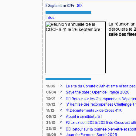
8 Septembre 2014 -
SD
infos
La réunion an
déroulera le
2
salle des fê
>
11/05
Le site du Comité d’Athlétisme 41 fait pea
>
01/04
Save the date : Open de France 2026
>
12/01
🏃‍♂️ Retour sur les Championnats Départe
>
13/12
🏅Remise des récompenses Challenge Tr
>
11/12
🏃Départementaux de Cross 41🏃
>
05/12
Appel à candidature !
>
31/10
🎽 La saison 2025/2026 de Cross est offi
>
23/10
🧘‍♀️ Retour sur la journée bien-être et spor
>
16/09
Journée Forme et Santé 2025