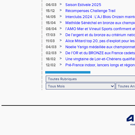
>
06/03
Saison Estivale 2025
>
15/12
Récompenses Challenge Trail
>
14/05
Interclubs 2024 : L'AJ Blois Onzain maint
Romorantin en N2B
>
15/04
Mathilde Sénéchal en bronze aux champi
>
08/04
l'AMO Mer et Vineuil Sports confirment et
benjamins
>
17/03
De l'argent et du bronze au critérium nati
>
11/03
Alice Mitard top 20, pas d'exploit pour les
>
04/03
Noelie Yarigo médaillée aux championnat
>
02/03
De l'OR et du BRONZE aux France cadets 
>
18/02
Une vingtaine de Loir-et-Chériens qualifié
>
12/02
Pré-France indoor, lancers longs et régiona