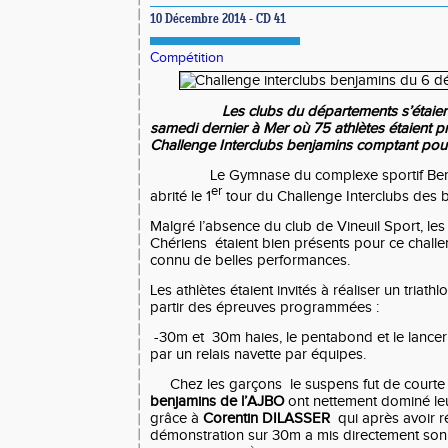
10 Décembre 2014 - CD 41
Compétition
Les clubs du départements s’étai
samedi dernier à Mer où 75 athlètes étaient pr
Challenge Interclubs benjamins comptant pour
Le Gymnase du complexe sportif B
er
abrité le 1
tour du Challenge Interclubs des 
Malgré l’absence du club de Vineuil Sport, les 
Chériens
étaient bien présents pour ce chall
connu de belles performances.
Les athlètes étaient invités à réaliser un triathl
partir des épreuves programmées :
-30m et
30m haies, le pentabond et le lancer 
par un relais navette par équipes.
Chez les garçons
le suspens fut de court
benjamins de l’AJBO
ont nettement dominé leu
grâce à
Corentin DILASSER
qui après avoir 
démonstration sur 30m a mis directement son 