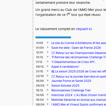
certainement prendre leur revanche.
Un grand merci au Club de l’AMO Mer pour leu
er
l’organisation de ce 1
tour qui était réussi.
Le classement complet en
cliquant ici.
>
11/05
Le site du Comité d’Athlétisme 41 fait pea
>
01/04
Save the date : Open de France 2026
>
12/01
🏃‍♂️ Retour sur les Championnats Départe
>
13/12
🏅Remise des récompenses Challenge Tr
>
11/12
🏃Départementaux de Cross 41🏃
>
05/12
Appel à candidature !
>
31/10
🎽 La saison 2025/2026 de Cross est offi
>
23/10
🧘‍♀️ Retour sur la journée bien-être et spor
>
16/09
Journée Forme et Santé 2025
>
06/03
Saison Estivale 2025
>
15/12
Récompenses Challenge Trail
>
14/05
Interclubs 2024 : L'AJ Blois Onzain maint
Romorantin en N2B
>
15/04
Mathilde Sénéchal en bronze aux champi
>
08/04
l'AMO Mer et Vineuil Sports confirment et