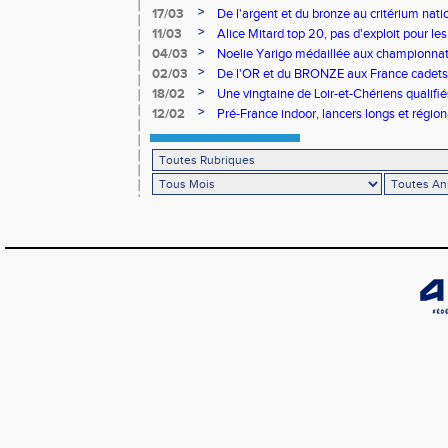
benjamins
>
17/03
De l'argent et du bronze au critérium nati
>
11/03
Alice Mitard top 20, pas d'exploit pour les
>
04/03
Noelie Yarigo médaillée aux championnat
>
02/03
De l'OR et du BRONZE aux France cadets 
>
18/02
Une vingtaine de Loir-et-Chériens qualifié
>
12/02
Pré-France indoor, lancers longs et régiona