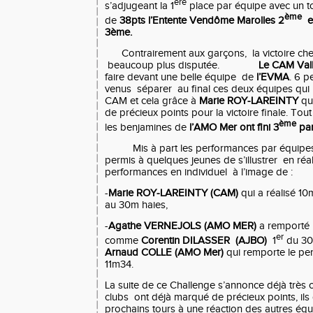
ère
s’adjugeant la 1
place par équipe avec un to
ème
de
38pts
l’Entente Vendôme Marolles 2
e
3ème.
Contrairement aux garçons,
la victoire ch
beaucoup plus disputée.
Le CAM
Val
faire devant une belle équipe
de
l’EVMA
. 6 p
venus
séparer
au final ces deux équipes qui
CAM et cela grâce à
Marie ROY-LAREINTY
qui
de précieux points pour la victoire finale. To
ème
les benjamines de
l’AMO Mer ont fini 3
par
Mis à part les performances par équipes
permis à quelques jeunes de s’illustrer
en réa
performances en individuel à l’image de :
-
Marie ROY-LAREINTY (CAM)
qui a réalisé 1
au 30m haies,
-
Agathe VERNEJOLS (AMO MER)
a remporté l
er
comme
Corentin DILASSER
(AJBO)
1
du 30
Arnaud COLLE (AMO Mer)
qui remporte le pe
11m34.
La suite de ce Challenge s’annonce déjà très 
clubs
ont déjà marqué de précieux points, ils
prochains tours à une réaction des autres éq