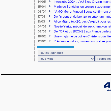
>
14/05
Interclubs 2024 : L'AJ Blois Onzain maint
Romorantin en N2B
>
15/04
Mathilde Sénéchal en bronze aux champi
>
08/04
l'AMO Mer et Vineuil Sports confirment et
benjamins
>
17/03
De l'argent et du bronze au critérium nati
>
11/03
Alice Mitard top 20, pas d'exploit pour les
>
04/03
Noelie Yarigo médaillée aux championnat
>
02/03
De l'OR et du BRONZE aux France cadets 
>
18/02
Une vingtaine de Loir-et-Chériens qualifié
>
12/02
Pré-France indoor, lancers longs et régiona