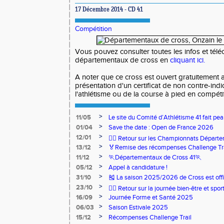
17 Décembre 2014 - CD 41
Compétition
Vous pouvez consulter toutes les infos et télé
départementaux de cross en
cliquant ici.
A noter que ce cross est ouvert gratuitement a
présentation d'un certificat de non contre-indi
l'athlétisme ou de la course à pied en compéti
>
11/05
Le site du Comité d’Athlétisme 41 fait pea
>
01/04
Save the date : Open de France 2026
>
12/01
🏃‍♂️ Retour sur les Championnats Départe
>
13/12
🏅Remise des récompenses Challenge Tr
>
11/12
🏃Départementaux de Cross 41🏃
>
05/12
Appel à candidature !
>
31/10
🎽 La saison 2025/2026 de Cross est offi
>
23/10
🧘‍♀️ Retour sur la journée bien-être et spor
>
16/09
Journée Forme et Santé 2025
>
06/03
Saison Estivale 2025
>
15/12
Récompenses Challenge Trail