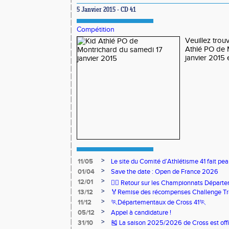
5 Janvier 2015 - CD 41
Compétition
Veuillez trou
Athlé PO de 
janvier 2015
>
11/05
Le site du Comité d’Athlétisme 41 fait pea
>
01/04
Save the date : Open de France 2026
>
12/01
🏃‍♂️ Retour sur les Championnats Départe
>
13/12
🏅Remise des récompenses Challenge Tr
>
11/12
🏃Départementaux de Cross 41🏃
>
05/12
Appel à candidature !
>
31/10
🎽 La saison 2025/2026 de Cross est offi