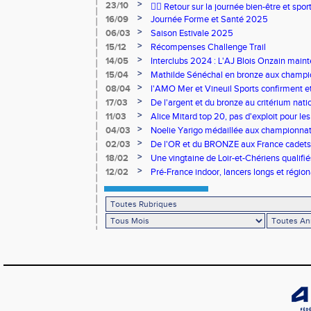
>
23/10
🧘‍♀️ Retour sur la journée bien-être et spor
>
16/09
Journée Forme et Santé 2025
>
06/03
Saison Estivale 2025
>
15/12
Récompenses Challenge Trail
>
14/05
Interclubs 2024 : L'AJ Blois Onzain maint
Romorantin en N2B
>
15/04
Mathilde Sénéchal en bronze aux champi
>
08/04
l'AMO Mer et Vineuil Sports confirment et
benjamins
>
17/03
De l'argent et du bronze au critérium nati
>
11/03
Alice Mitard top 20, pas d'exploit pour les
>
04/03
Noelie Yarigo médaillée aux championnat
>
02/03
De l'OR et du BRONZE aux France cadets 
>
18/02
Une vingtaine de Loir-et-Chériens qualifié
>
12/02
Pré-France indoor, lancers longs et régiona