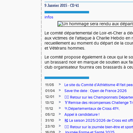
9 Janvier 2015 - CD 41
infos
Le comité départemental de Loir-et-Cher a 
aux victimes de l'attaque à Charlie Hebdo en 
recueillement au moment du départ de la cour
et Vétérans hommes.
Le comité propose également à ceux qui le so
un brassard noir en marque de soutien aux fam
club organisateur fournira ces brassards à ceu
>
11/05
Le site du Comité d’Athlétisme 41 fait pea
>
01/04
Save the date : Open de France 2026
>
12/01
🏃‍♂️ Retour sur les Championnats Départe
>
13/12
🏅Remise des récompenses Challenge Tr
>
11/12
🏃Départementaux de Cross 41🏃
>
05/12
Appel à candidature !
>
31/10
🎽 La saison 2025/2026 de Cross est offi
>
23/10
🧘‍♀️ Retour sur la journée bien-être et spor
>
16/09
Journée Forme et Santé 2025