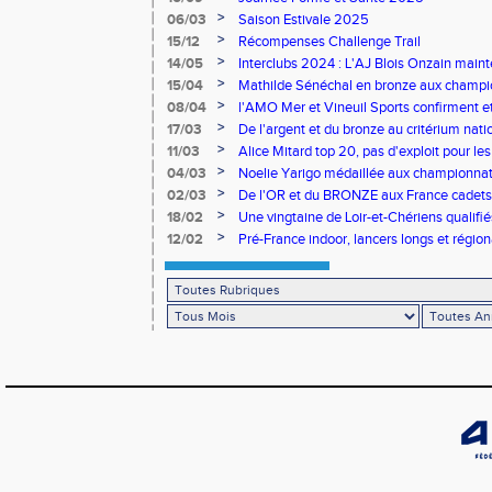
>
06/03
Saison Estivale 2025
>
15/12
Récompenses Challenge Trail
>
14/05
Interclubs 2024 : L'AJ Blois Onzain maint
Romorantin en N2B
>
15/04
Mathilde Sénéchal en bronze aux champi
>
08/04
l'AMO Mer et Vineuil Sports confirment et
benjamins
>
17/03
De l'argent et du bronze au critérium nati
>
11/03
Alice Mitard top 20, pas d'exploit pour les
>
04/03
Noelie Yarigo médaillée aux championnat
>
02/03
De l'OR et du BRONZE aux France cadets 
>
18/02
Une vingtaine de Loir-et-Chériens qualifié
>
12/02
Pré-France indoor, lancers longs et régiona