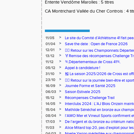
Entente Vendôme Marolles : 5 titres
CA Montrichard Vallée du Cher Controis : 4 tit
>
11/05
Le site du Comité d’Athlétisme 41 fait pea
>
01/04
Save the date : Open de France 2026
>
12/01
🏃‍♂️ Retour sur les Championnats Départe
>
13/12
🏅Remise des récompenses Challenge Tr
>
11/12
🏃Départementaux de Cross 41🏃
>
05/12
Appel à candidature !
>
31/10
🎽 La saison 2025/2026 de Cross est offi
>
23/10
🧘‍♀️ Retour sur la journée bien-être et spor
>
16/09
Journée Forme et Santé 2025
>
06/03
Saison Estivale 2025
>
15/12
Récompenses Challenge Trail
>
14/05
Interclubs 2024 : L'AJ Blois Onzain maint
Romorantin en N2B
>
15/04
Mathilde Sénéchal en bronze aux champi
>
08/04
l'AMO Mer et Vineuil Sports confirment et
benjamins
>
17/03
De l'argent et du bronze au critérium nati
>
11/03
Alice Mitard top 20, pas d'exploit pour les
>
04/03
Noelie Yarigo médaillée aux championnat