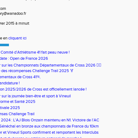
l.com
aubry@wanadoo.fr
nvier 2015 à minuit
re en
cliquant ici
u Comité d’Athlétisme 41 fait peau neuve !
date : Open de France 2026
our sur les Championnats Départementaux de Cross 2026 🏃‍♀️
 des récompenses Challenge Trail 2025 🏅
ementaux de Cross 41🏃
andidature !
son 2025/2026 de Cross est officiellement lancée !
ur sur la journée bien-être et sport à Vineuil
Forme et Santé 2025
tivale 2025
ses Challenge Trail
s 2024 : L'AJ Blois Onzain maintenu en N1. Victoire de l'AC
in en N2B
 Sénéchal en bronze aux championnats de France du 10km
 et Vineuil Sports confirment et remportent les Interclubs
s