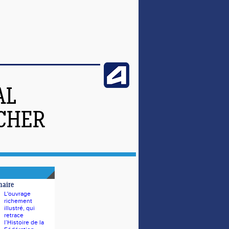
AL
-CHER
naire
L'ouvrage
richement
illustré, qui
retrace
l’Histoire de la