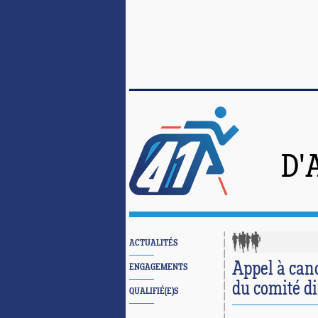
D'
ACTUALITÉS
Appel à can
ENGAGEMENTS
du comité di
QUALIFIÉ(E)S