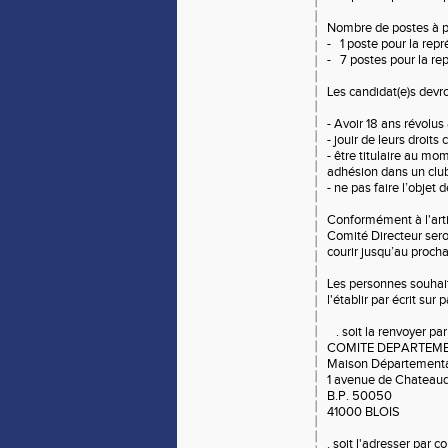
Nombre de postes à 
- 1 poste pour la re
- 7 postes pour la r
Les candidat(e)s devr
- Avoir 18 ans révolus
- jouir de leurs droits
- être titulaire au m
adhésion dans un cl
- ne pas faire l’objet
Conformément à l'art
Comité Directeur ser
courir jusqu’au proch
Les personnes souhait
l'établir par écrit sur 
. soit la renvoyer pa
COMITE DEPARTEME
Maison Département
1 avenue de Chate
B.P. 50050
41000 BLOIS
. soit l'adresser par 