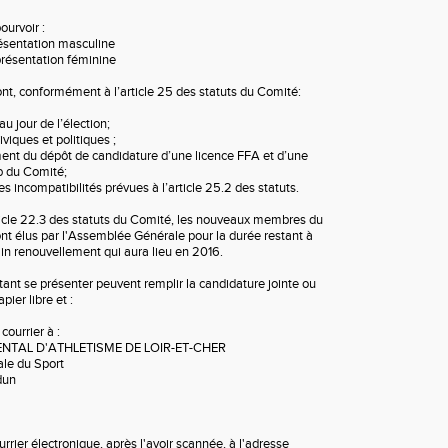
pourvoir :
présentation masculine
eprésentation féminine
ont, conformément à l’article 25 des statuts du Comité:
 au jour de l’élection;
 civiques et politiques ;
oment du dépôt de candidature d’une licence FFA et d’une
ub du Comité;
 des incompatibilités prévues à l’article 25.2 des statuts.
icle 22.3 des statuts du Comité, les nouveaux membres du
ont élus par l'Assemblée Générale pour la durée restant à
ain renouvellement qui aura lieu en 2016.
ant se présenter peuvent remplir la candidature jointe ou
papier libre et :
r courrier à :
NTAL D'ATHLETISME DE LOIR-ET-CHER
ale du Sport
audun
courrier électronique, après l'avoir scannée, à l'adresse