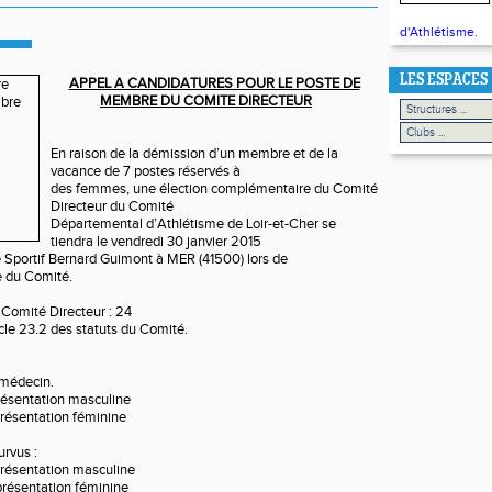
d'Athlétisme.
LES ESPACES
APPEL A CANDIDATURES POUR LE POSTE DE
MEMBRE DU COMITE DIRECTEUR
En raison de la démission d’un membre et de la
vacance de 7 postes réservés à
des femmes, une élection complémentaire du Comité
Directeur du Comité
Départemental d’Athlétisme de Loir-et-Cher se
tiendra le vendredi 30 janvier 2015
 Sportif Bernard Guimont à MER (41500) lors de
le du Comité.
 Comité Directeur : 24
icle 23.2 des statuts du Comité.
un médecin.
eprésentation masculine
représentation féminine
ourvus :
représentation masculine
eprésentation féminine