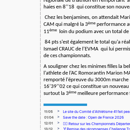
régionale de triathlon en remportant
a
haies en 8’’18
qui constitue son nouve
Chez les benjamines, on attendait Ma
ème
CAM qui malgré la 3
performance au
ème
11
loin du podium avec un total de 
84 pts s’est également le total qu’a réa
Ismael CRAUC de l’EVMA
qui lui permi
de ces championnats.
A souligner chez les minimes filles la b
l’athlete de l’AC Romorantin Marion M
remporté l’épreuve du 3000m marche 
16’39’’02 ce qui constitue un nouveau
ème
surtout la 3
meilleure performance 
>
11/05
Le site du Comité d’Athlétisme 41 fait pea
>
01/04
Save the date : Open de France 2026
>
12/01
🏃‍♂️ Retour sur les Championnats Départe
>
13/12
🏅Remise des récompenses Challenge Tr