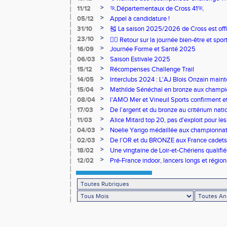
>
11/12
🏃Départementaux de Cross 41🏃
>
05/12
Appel à candidature !
>
31/10
🎽 La saison 2025/2026 de Cross est offi
>
23/10
🧘‍♀️ Retour sur la journée bien-être et spor
>
16/09
Journée Forme et Santé 2025
>
06/03
Saison Estivale 2025
>
15/12
Récompenses Challenge Trail
>
14/05
Interclubs 2024 : L'AJ Blois Onzain maint
Romorantin en N2B
>
15/04
Mathilde Sénéchal en bronze aux champi
>
08/04
l'AMO Mer et Vineuil Sports confirment et
benjamins
>
17/03
De l'argent et du bronze au critérium nati
>
11/03
Alice Mitard top 20, pas d'exploit pour les
>
04/03
Noelie Yarigo médaillée aux championnat
>
02/03
De l'OR et du BRONZE aux France cadets 
>
18/02
Une vingtaine de Loir-et-Chériens qualifié
>
12/02
Pré-France indoor, lancers longs et régiona