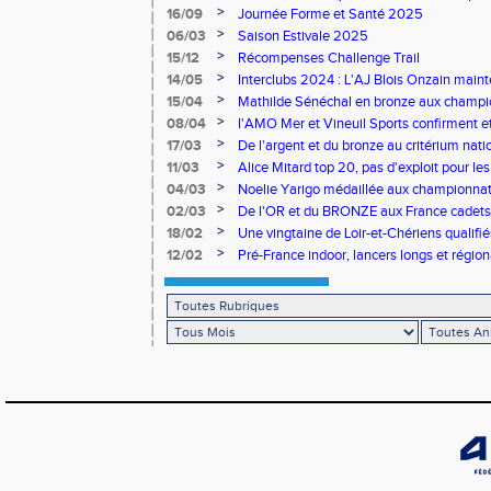
>
16/09
Journée Forme et Santé 2025
>
06/03
Saison Estivale 2025
>
15/12
Récompenses Challenge Trail
>
14/05
Interclubs 2024 : L'AJ Blois Onzain maint
Romorantin en N2B
>
15/04
Mathilde Sénéchal en bronze aux champi
>
08/04
l'AMO Mer et Vineuil Sports confirment et
benjamins
>
17/03
De l'argent et du bronze au critérium nati
>
11/03
Alice Mitard top 20, pas d'exploit pour les
>
04/03
Noelie Yarigo médaillée aux championnat
>
02/03
De l'OR et du BRONZE aux France cadets 
>
18/02
Une vingtaine de Loir-et-Chériens qualifié
>
12/02
Pré-France indoor, lancers longs et régiona