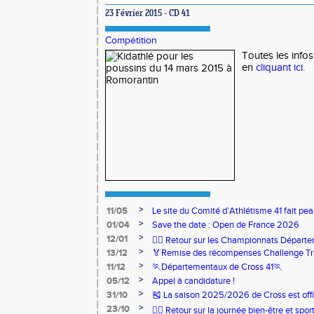
23 Février 2015 - CD 41
Compétition
Toutes les info
en
cliquant ici.
>
11/05
Le site du Comité d’Athlétisme 41 fait pea
>
01/04
Save the date : Open de France 2026
>
12/01
🏃‍♂️ Retour sur les Championnats Départe
>
13/12
🏅Remise des récompenses Challenge Tr
>
11/12
🏃Départementaux de Cross 41🏃
>
05/12
Appel à candidature !
>
31/10
🎽 La saison 2025/2026 de Cross est offi
>
23/10
🧘‍♀️ Retour sur la journée bien-être et spor