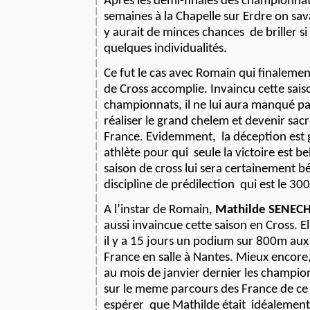
Après les demi-finales des championnats
semaines à la Chapelle sur Erdre on sava
y aurait de minces chances
de briller s
quelques individualités.
Ce fut le cas avec Romain qui finalemen
de Cross accomplie. Invaincu cette saiso
championnats, il ne lui aura manqué p
réaliser le grand chelem et devenir sa
France. Evidemment,
la déception est
athlète pour qui
seule la victoire est b
saison de cross lui sera certainement bé
discipline de prédilection
qui est le 30
A l’instar de Romain,
Mathilde SENEC
aussi invaincue cette saison en Cross. E
il y a 15 jours un podium sur 800m au
France en salle à Nantes. Mieux encore,
au mois de janvier dernier les champi
sur le meme parcours des France de ce 
espérer
que Mathilde était
idéalemen