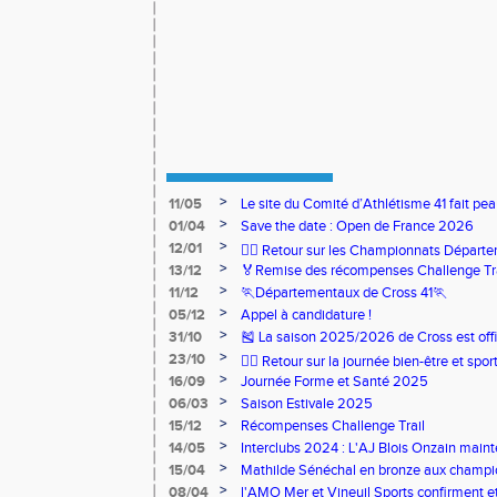
>
11/05
Le site du Comité d’Athlétisme 41 fait pea
>
01/04
Save the date : Open de France 2026
>
12/01
🏃‍♂️ Retour sur les Championnats Départe
>
13/12
🏅Remise des récompenses Challenge Tr
>
11/12
🏃Départementaux de Cross 41🏃
>
05/12
Appel à candidature !
>
31/10
🎽 La saison 2025/2026 de Cross est offi
>
23/10
🧘‍♀️ Retour sur la journée bien-être et spor
>
16/09
Journée Forme et Santé 2025
>
06/03
Saison Estivale 2025
>
15/12
Récompenses Challenge Trail
>
14/05
Interclubs 2024 : L'AJ Blois Onzain maint
Romorantin en N2B
>
15/04
Mathilde Sénéchal en bronze aux champi
>
08/04
l'AMO Mer et Vineuil Sports confirment et