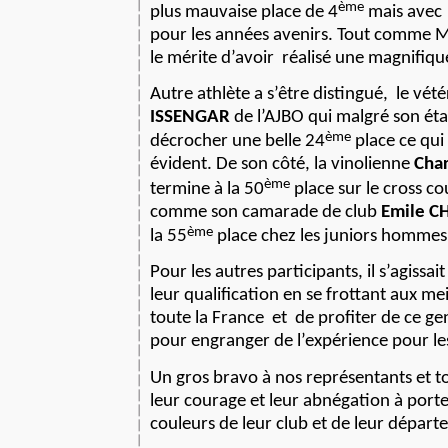
ème
plus mauvaise place de 4
mais avec
pour les années avenirs. Tout comme Ma
le mérite d’avoir
réalisé une magnifiqu
Autre athlète a s’être distingué,
le vét
ISSENGAR
de l’AJBO qui malgré son éta
ème
décrocher une belle 24
place ce qui 
évident. De son côté, la vinolienne
Cha
ème
termine à la 50
place sur le cross c
comme son camarade de club
Emile C
ème
la 55
place chez les juniors hommes
Pour les autres participants, il s’agissa
leur qualification en se frottant aux me
toute la France
et
de profiter de ce g
pour engranger de l’expérience pour le
Un gros bravo à nos représentants et to
leur courage et leur abnégation à porter
couleurs de leur club et de leur départ