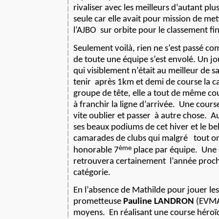
rivaliser avec les meilleurs d’autant plus
seule car elle avait pour mission de met
l’AJBO
sur orbite pour le classement fin
Seulement voilà, rien ne s’est passé co
de toute une équipe s’est envolé. Un j
qui visiblement n’était au meilleur de 
tenir
après 1km et demi de course la c
groupe de tête, elle a tout de même 
à franchir la ligne d’arrivée.
Une cours
vite oublier et passer
à autre chose.
Au
ses beaux podiums de cet hiver et le bel
camarades de clubs qui malgré
tout o
ème
honorable 7
place par équipe.
Une
retrouvera certainement
l’année proc
catégorie.
En l’absence de Mathilde pour jouer
le
prometteuse
Pauline LANDRON
(EVMA)
moyens.
En réalisant une course héroïq