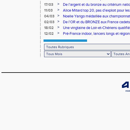
benjamins
>
17/03
De l'argent et du bronze au critérium nati
>
11/03
Alice Mitard top 20, pas d'exploit pour les
>
04/03
Noelie Yarigo médaillée aux championnat
>
02/03
De l'OR et du BRONZE aux France cadets 
>
18/02
Une vingtaine de Loir-et-Chériens qualifié
>
12/02
Pré-France indoor, lancers longs et régiona