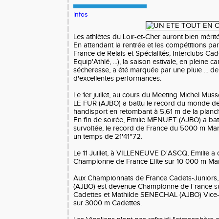
infos
Les athlètes du Loir-et-Cher auront bien mérité
En attendant la rentrée et les compétitions p
France de Relais et Spécialités, Interclubs Cad
Equip'Athlé, ...), la saison estivale, en pleine c
sécheresse, a été marquée par une pluie ... de
d'excellentes performances.
Le 1er juillet, au cours du Meeting Michel Mu
LE FUR (AJBO) a battu le record du monde de
handisport en retombant à 5,61 m de la planc
En fin de soirée, Emilie MENUET (AJBO) a ba
survoltée, le record de France du 5000 m Mar
un temps de 21'41''72.
Le 11 Juillet, à VILLENEUVE D'ASCQ, Emilie a o
Championne de France Elite sur 10 000 m Ma
Aux Championnats de France Cadets-Juniors,
(AJBO) est devenue Championne de France s
Cadettes et Mathilde SENECHAL (AJBO) Vic
sur 3000 m Cadettes.