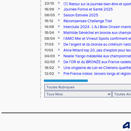
>
23/10
🧘‍♀️ Retour sur la journée bien-être et spor
>
16/09
Journée Forme et Santé 2025
>
06/03
Saison Estivale 2025
>
15/12
Récompenses Challenge Trail
>
14/05
Interclubs 2024 : L'AJ Blois Onzain maint
Romorantin en N2B
>
15/04
Mathilde Sénéchal en bronze aux champi
>
08/04
l'AMO Mer et Vineuil Sports confirment et
benjamins
>
17/03
De l'argent et du bronze au critérium nati
>
11/03
Alice Mitard top 20, pas d'exploit pour les
>
04/03
Noelie Yarigo médaillée aux championnat
>
02/03
De l'OR et du BRONZE aux France cadets 
>
18/02
Une vingtaine de Loir-et-Chériens qualifié
>
12/02
Pré-France indoor, lancers longs et régiona