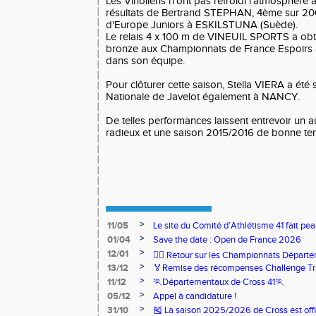
Les Vinoliens n'ont pas refroidi l'atmosphère 
résultats de Bertrand STEPHAN, 4ème sur 2
d'Europe Juniors à ESKILSTUNA (Suède).
Le relais 4 x 100 m de VINEUIL SPORTS a obt
bronze aux Championnats de France Espoirs 
dans son équipe.
Pour clôturer cette saison, Stella VIERA a ét
Nationale de Javelot également à NANCY.
De telles performances laissent entrevoir un 
radieux et une saison 2015/2016 de bonne te
>
11/05
Le site du Comité d’Athlétisme 41 fait pea
>
01/04
Save the date : Open de France 2026
>
12/01
🏃‍♂️ Retour sur les Championnats Départe
>
13/12
🏅Remise des récompenses Challenge Tr
>
11/12
🏃Départementaux de Cross 41🏃
>
05/12
Appel à candidature !
>
31/10
🎽 La saison 2025/2026 de Cross est offi