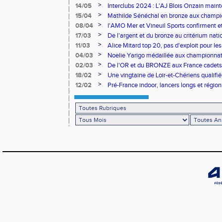
>
14/05
Interclubs 2024 : L'AJ Blois Onzain maint
Romorantin en N2B
>
15/04
Mathilde Sénéchal en bronze aux champi
>
08/04
l'AMO Mer et Vineuil Sports confirment et
benjamins
>
17/03
De l'argent et du bronze au critérium nati
>
11/03
Alice Mitard top 20, pas d'exploit pour les
>
04/03
Noelie Yarigo médaillée aux championnat
>
02/03
De l'OR et du BRONZE aux France cadets 
>
18/02
Une vingtaine de Loir-et-Chériens qualifié
>
12/02
Pré-France indoor, lancers longs et régiona