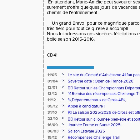
En attendant, Marie-Amélie peut savourer ses b
surement s'offrir quelques jours de vacances a
chemin de l'entrainement.
Un grand Bravo pour ce magnifique parco
très fiers pour tout ce qu'elle a accompli.
Nous lui adressons nos sincères félicitations e
belle saison 2015-2016.
CD41
>
11/05
Le site du Comité d’Athlétisme 41 fait pea
>
01/04
Save the date : Open de France 2026
>
12/01
🏃‍♂️ Retour sur les Championnats Départe
>
13/12
🏅Remise des récompenses Challenge Tr
>
11/12
🏃Départementaux de Cross 41🏃
>
05/12
Appel à candidature !
>
31/10
🎽 La saison 2025/2026 de Cross est offi
>
23/10
🧘‍♀️ Retour sur la journée bien-être et spor
>
16/09
Journée Forme et Santé 2025
>
06/03
Saison Estivale 2025
>
15/12
Récompenses Challenge Trail