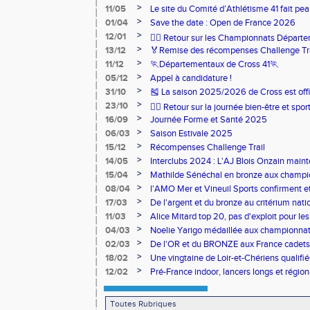
>
11/05
Le site du Comité d’Athlétisme 41 fait pea
>
01/04
Save the date : Open de France 2026
>
12/01
🏃‍♂️ Retour sur les Championnats Départe
>
13/12
🏅Remise des récompenses Challenge Tr
>
11/12
🏃Départementaux de Cross 41🏃
>
05/12
Appel à candidature !
>
31/10
🎽 La saison 2025/2026 de Cross est offi
>
23/10
🧘‍♀️ Retour sur la journée bien-être et spor
>
16/09
Journée Forme et Santé 2025
>
06/03
Saison Estivale 2025
>
15/12
Récompenses Challenge Trail
>
14/05
Interclubs 2024 : L'AJ Blois Onzain maint
Romorantin en N2B
>
15/04
Mathilde Sénéchal en bronze aux champi
>
08/04
l'AMO Mer et Vineuil Sports confirment et
benjamins
>
17/03
De l'argent et du bronze au critérium nati
>
11/03
Alice Mitard top 20, pas d'exploit pour les
>
04/03
Noelie Yarigo médaillée aux championnat
>
02/03
De l'OR et du BRONZE aux France cadets 
>
18/02
Une vingtaine de Loir-et-Chériens qualifié
>
12/02
Pré-France indoor, lancers longs et régiona