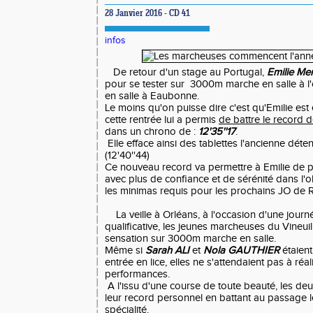
28 Janvier 2016 - CD 41
infos
De retour d'un stage au Portugal,
Emilie Me
pour se tester sur 3000m marche en salle à l
en salle à Eaubonne.
Le moins qu'on puisse dire c'est qu'Emilie es
cette rentrée lui a permis
de battre le record 
dans un chrono de :
12'35''17
.
Elle efface ainsi des tablettes l'ancienne déte
(12'40''44)
Ce nouveau record va permettre à Emilie de p
avec plus de confiance et de sérénité dans l'obj
les minimas requis pour les prochains JO de 
La veille à Orléans, à l'occasion d'une journ
qualificative, les jeunes marcheuses du Vineuil
sensation sur 3000m marche en salle.
Même si
Sarah ALI
et
Nola GAUTHIER
étaient
entrée en lice, elles ne s'attendaient pas à réal
performances.
A l'issu d'une course de toute beauté, les de
leur record personnel en battant au passage l
spécialité.