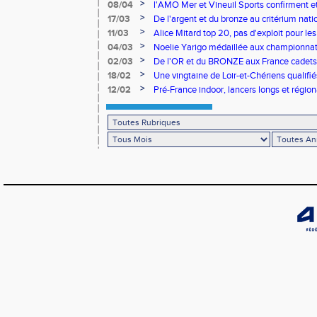
>
08/04
l'AMO Mer et Vineuil Sports confirment et
benjamins
>
17/03
De l'argent et du bronze au critérium nati
>
11/03
Alice Mitard top 20, pas d'exploit pour les
>
04/03
Noelie Yarigo médaillée aux championnat
>
02/03
De l'OR et du BRONZE aux France cadets 
>
18/02
Une vingtaine de Loir-et-Chériens qualifié
>
12/02
Pré-France indoor, lancers longs et régiona