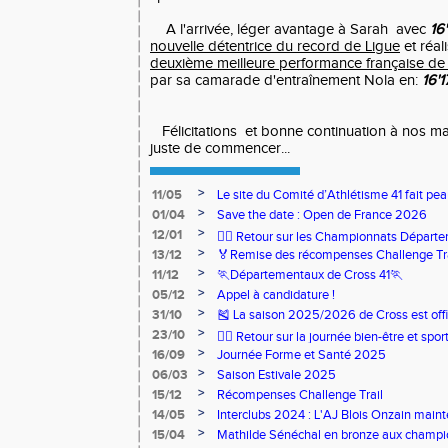
A l'arrivée, léger avantage à Sarah avec
16'
nouvelle détentrice du record de Ligue
et réal
deuxième meilleure performance française de 
par sa camarade d'entraînement Nola en:
16'1
Félicitations et bonne continuation à nos ma
juste de commencer...
>
11/05
Le site du Comité d’Athlétisme 41 fait pea
>
01/04
Save the date : Open de France 2026
>
12/01
🏃‍♂️ Retour sur les Championnats Départe
>
13/12
🏅Remise des récompenses Challenge Tr
>
11/12
🏃Départementaux de Cross 41🏃
>
05/12
Appel à candidature !
>
31/10
🎽 La saison 2025/2026 de Cross est offi
>
23/10
🧘‍♀️ Retour sur la journée bien-être et spor
>
16/09
Journée Forme et Santé 2025
>
06/03
Saison Estivale 2025
>
15/12
Récompenses Challenge Trail
>
14/05
Interclubs 2024 : L'AJ Blois Onzain maint
Romorantin en N2B
>
15/04
Mathilde Sénéchal en bronze aux champi