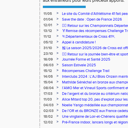
aux entraîneurs pour leurs précieux apports.
>
11/05
Le site du Comité d’Athlétisme 41 fait pea
>
01/04
Save the date : Open de France 2026
>
12/01
🏃‍♂️ Retour sur les Championnats Départe
>
13/12
🏅Remise des récompenses Challenge Tr
>
11/12
🏃Départementaux de Cross 41🏃
>
05/12
Appel à candidature !
>
31/10
🎽 La saison 2025/2026 de Cross est offi
>
23/10
🧘‍♀️ Retour sur la journée bien-être et spor
>
16/09
Journée Forme et Santé 2025
>
06/03
Saison Estivale 2025
>
15/12
Récompenses Challenge Trail
>
14/05
Interclubs 2024 : L'AJ Blois Onzain maint
Romorantin en N2B
>
15/04
Mathilde Sénéchal en bronze aux champi
>
08/04
l'AMO Mer et Vineuil Sports confirment et
benjamins
>
17/03
De l'argent et du bronze au critérium nati
>
11/03
Alice Mitard top 20, pas d'exploit pour les
>
04/03
Noelie Yarigo médaillée aux championnat
>
02/03
De l'OR et du BRONZE aux France cadets 
>
18/02
Une vingtaine de Loir-et-Chériens qualifié
>
12/02
Pré-France indoor, lancers longs et régiona