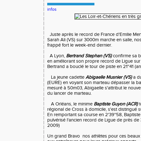
infos
Juste après le record de France d'Emilie Men
Sarah Ali (VS) sur 3000m marche en salle, nos
frappé fort le week-end dernier.
A Lyon,
Bertrand Stephan (VS)
confirme sa 
en améliorant son propre record de Ligue sur
Bertrand a bouclé le tour de piste en 21''41 (an
La jeune cadette
Abigaelle Musnier (VS)
a du
(EURE) en voyant son marteau dépasser la ba
mesuré à 50m03, Abigaelle s'attribut le nouv
du lancer de marteau.
A Orléans, le minime
Baptiste Guyon (ACR)
t
régional de Cross à domicile, s'est distingué 
En remportant sa course en 2'39''58, Baptiste
pulvérisé l'ancien record de Ligue de près de
2009)
Un grand Bravo nos athlètes pour ces beaux rés