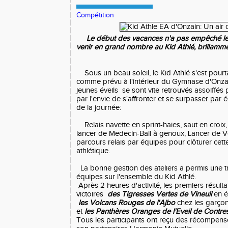
Compétition
Le début des vacances n'a pas empêché les 
venir en grand nombre au Kid Athlé, brillamme
Sous un beau soleil, le Kid Athlé s'est pourt
comme prévu à l'intérieur du Gymnase d'Onza
jeunes éveils se sont vite retrouvés assoiffés 
par l'envie de s'affronter et se surpasser par é
de la journée:
Relais navette en sprint-haies, saut en croix,
lancer de Medecin-Ball à genoux, Lancer de Vo
parcours relais par équipes pour clôturer cett
athlétique.
La bonne gestion des ateliers a permis une t
équipes sur l'ensemble du Kid Athlé.
Après 2 heures d'activité, les premiers résult
victoires
des
Tigresses Vertes de Vineuil
en éq
les Volcans Rouges de l'Ajbo
chez les garçon
et
les Panthères Oranges de l'Eveil de Contre
Tous les participants ont reçu des récompenses