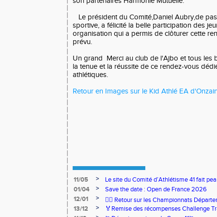
son partenaires Harmonie Mutuelle.
Le président du Comité,Daniel Aubry,de pas
sportive, a félicité la belle participation des j
organisation qui a permis de clôturer cette re
prévu.
Un grand Merci au club de l'Ajbo et tous les 
la tenue et la réussite de ce rendez-vous dédi
athlétiques.
Retour en Images sur le Kid Athlé EA d'Onzai
>
11/05
Le site du Comité d’Athlétisme 41 fait pea
>
01/04
Save the date : Open de France 2026
>
12/01
🏃‍♂️ Retour sur les Championnats Départe
>
13/12
🏅Remise des récompenses Challenge Tr