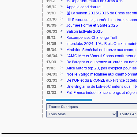
>
11/12
🏃Départementaux de Cross 41🏃
>
05/12
Appel à candidature !
>
31/10
🎽 La saison 2025/2026 de Cross est offi
>
23/10
🧘‍♀️ Retour sur la journée bien-être et spor
>
16/09
Journée Forme et Santé 2025
>
06/03
Saison Estivale 2025
>
15/12
Récompenses Challenge Trail
>
14/05
Interclubs 2024 : L'AJ Blois Onzain maint
Romorantin en N2B
>
15/04
Mathilde Sénéchal en bronze aux champi
>
08/04
l'AMO Mer et Vineuil Sports confirment et
benjamins
>
17/03
De l'argent et du bronze au critérium nati
>
11/03
Alice Mitard top 20, pas d'exploit pour les
>
04/03
Noelie Yarigo médaillée aux championnat
>
02/03
De l'OR et du BRONZE aux France cadets 
>
18/02
Une vingtaine de Loir-et-Chériens qualifié
>
12/02
Pré-France indoor, lancers longs et régiona