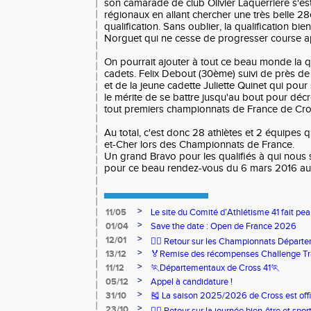
son camarade de club Olivier Laquerriere s'est
régionaux en allant chercher une très belle
qualification. Sans oublier, la qualification b
Norguet qui ne cesse de progresser course a
On pourrait ajouter à tout ce beau monde la q
cadets. Felix Debout (30ème) suivi de près 
et de la jeune cadette Juliette Quinet qui pou
le mérite de se battre jusqu'au bout pour décr
tout premiers championnats de France de Cro
Au total, c'est donc 28 athlètes et 2 équipes q
et-Cher lors des Championnats de France.
Un grand Bravo pour les qualifiés à qui nou
pour ce beau rendez-vous du 6 mars 2016 a
>
11/05
Le site du Comité d’Athlétisme 41 fait pea
>
01/04
Save the date : Open de France 2026
>
12/01
🏃‍♂️ Retour sur les Championnats Départe
>
13/12
🏅Remise des récompenses Challenge Tr
>
11/12
🏃Départementaux de Cross 41🏃
>
05/12
Appel à candidature !
>
31/10
🎽 La saison 2025/2026 de Cross est offi
>
23/10