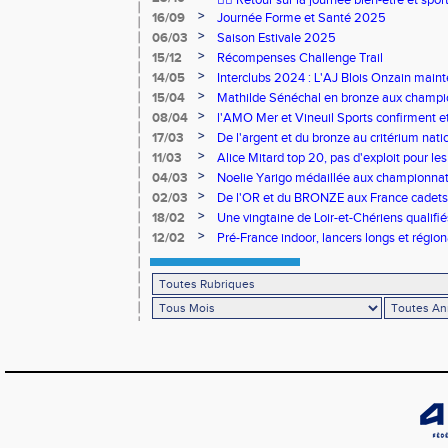
🧘‍♀️ Retour sur la journée bien-être et spor
>
16/09
Journée Forme et Santé 2025
>
06/03
Saison Estivale 2025
>
15/12
Récompenses Challenge Trail
>
14/05
Interclubs 2024 : L'AJ Blois Onzain maint
Romorantin en N2B
>
15/04
Mathilde Sénéchal en bronze aux champi
>
08/04
l'AMO Mer et Vineuil Sports confirment et
benjamins
>
17/03
De l'argent et du bronze au critérium nati
>
11/03
Alice Mitard top 20, pas d'exploit pour les
>
04/03
Noelie Yarigo médaillée aux championnat
>
02/03
De l'OR et du BRONZE aux France cadets 
>
18/02
Une vingtaine de Loir-et-Chériens qualifié
>
12/02
Pré-France indoor, lancers longs et régiona