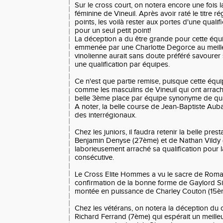
Sur le cross court, on notera encore une fois l
féminine de Vineuil. Après avoir raté le titre r
points, les voilà rester aux portes d'une qualif
pour un seul petit point!
La déception a du être grande pour cette équipe
emmenée par une Charlotte Degorce au meille
vinolienne aurait sans doute préféré savourer
une qualification par équipes.
Ce n'est que partie remise, puisque cette équip
comme les masculins de Vineuil qui ont arrach
belle 3ème place par équipe synonyme de quali
A noter, la belle course de Jean-Baptiste Auba
des interrégionaux.
Chez les juniors, il faudra retenir la belle pres
Benjamin Denyse (27ème) et de Nathan Vildy 
laborieusement arraché sa qualification pour
consécutive.
Le Cross Elite Hommes a vu le sacre de Romain
confirmation de la bonne forme de Gaylord Sil
montée en puissance de Charley Couton (15è
Chez les vétérans, on notera la déception du
Richard Ferrand (7ème) qui espérait un meilleu