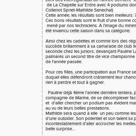
de La Chapelle sur Erdre avec 4 podiums dont
Collenot Spriet-Mathilde Senechal)
Cette année, les résultats sont bien meilleurs:
Ces bons résultats sont le fruit d'une bonne con
mené par nos techniciens. A l'image du mini
été invaincu cette saison dans sa catégorie.
Ainsi chez les cadettes et comme lors des ré
succède brillamment à sa camarade de club M
seconde chez les juniors, devançant Pauline L
palmarès un second titre de vice championne i
de l'année passée.
Pour ces filles, une participation aux France 
duquel elles défendront crânement leur chance
rien à perdre et tout à gagner.
Pauline déjà 4ème l'année dernière tentera, 
compagnie de Marine, de se décomplexer face 
et d'aller chercher un podium pas évident mais
au vu de leurs belles prestations.
Mathilde sera quand à elle un peu comme les
d'une outsider. Son potentiel et son talent lui
incontestablement d'aller accrocher les meilleu
belle surprise...