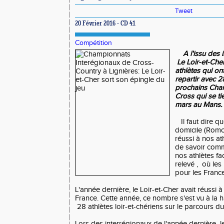
Tweet
20 Février 2016 - CD 41
Compétition
A l'issu des 
Le Loir-et-Cher
athlètes qui ont
repartir avec 2
prochains Cha
Cross qui se t
mars au Mans.
Il faut dire q
domicile (Romor
réussi à nos ath
de savoir comm
nos athlètes fa
relevé , où les
pour les France
L'année dernière, le Loir-et-Cher avait réussi à
France. Cette année, ce nombre s'est vu à la h
28 athlètes loir-et-chériens sur le parcours d
Lors des interrégionaux de l'année dernière le 