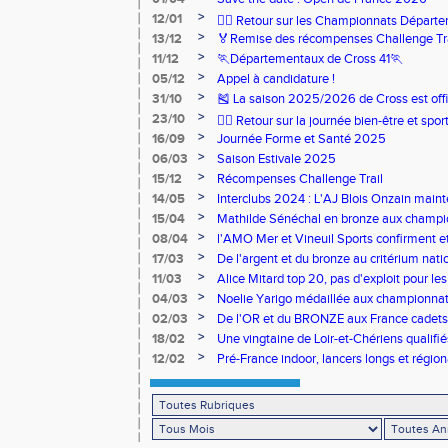
>
12/01
🏃‍♂️ Retour sur les Championnats Départe
>
13/12
🏅Remise des récompenses Challenge Tr
>
11/12
🏃Départementaux de Cross 41🏃
>
05/12
Appel à candidature !
>
31/10
🎽 La saison 2025/2026 de Cross est offi
>
23/10
🧘‍♀️ Retour sur la journée bien-être et spor
>
16/09
Journée Forme et Santé 2025
>
06/03
Saison Estivale 2025
>
15/12
Récompenses Challenge Trail
>
14/05
Interclubs 2024 : L'AJ Blois Onzain maint
Romorantin en N2B
>
15/04
Mathilde Sénéchal en bronze aux champi
>
08/04
l'AMO Mer et Vineuil Sports confirment et
benjamins
>
17/03
De l'argent et du bronze au critérium nati
>
11/03
Alice Mitard top 20, pas d'exploit pour les
>
04/03
Noelie Yarigo médaillée aux championnat
>
02/03
De l'OR et du BRONZE aux France cadets 
>
18/02
Une vingtaine de Loir-et-Chériens qualifié
>
12/02
Pré-France indoor, lancers longs et régiona