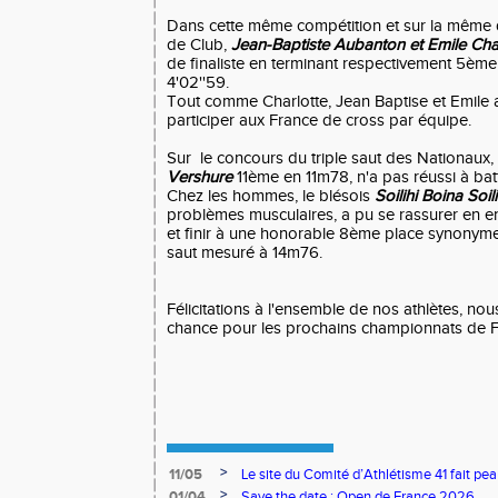
Dans cette même compétition et sur la même 
de Club,
Jean-Baptiste Aubanton et Emile Cha
de finaliste en terminant respectivement 5èm
4'02''59.
Tout comme Charlotte, Jean Baptise et Emile 
participer aux France de cross par équipe.
Sur le concours du triple saut des Nationaux,
Vershure
11ème en 11m78, n'a pas réussi à ba
Chez les hommes, le blésois
Soilihi Boina Soil
problèmes musculaires, a pu se rassurer en en
et finir à une honorable 8ème place synonyme 
saut mesuré à 14m76.
Félicitations à l'ensemble de nos athlètes, no
chance pour les prochains championnats de F
>
11/05
Le site du Comité d’Athlétisme 41 fait pea
>
01/04
Save the date : Open de France 2026