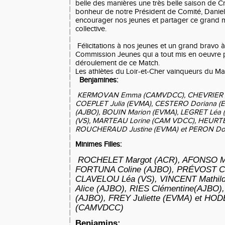
belle des manières une très belle saison de C
bonheur de notre Président de Comité, Danie
encourager nos jeunes et partager ce grand 
collective.
Félicitations à nos jeunes et un grand bravo à
Commission Jeunes qui a tout mis en oeuvre po
déroulement de ce Match.
Les athlètes du Loir-et-Cher vainqueurs du Ma
Benjamines:
KERMOVAN Emma (CAMVDCC), CHEVRIER An
COEPLET Julia (EVMA), CESTERO Doriana (
(AJBO), BOUIN Marion (EVMA), LEGRET Léa 
(VS), MARTEAU Lorine (CAM VDCC), HEURTE
ROUCHERAUD Justine (EVMA) et PERON Dor
Minimes Filles:
ROCHELET Margot (ACR), AFONSO Mir
FORTUNA Coline (AJBO), PRÉVOST Ca
CLAVELOU Léa (VS), VINCENT Mathi
Alice (AJBO), RIES Clémentine(AJBO)
(AJBO), FREY Juliette (EVMA) et H
(CAMVDCC)
Benjamins: