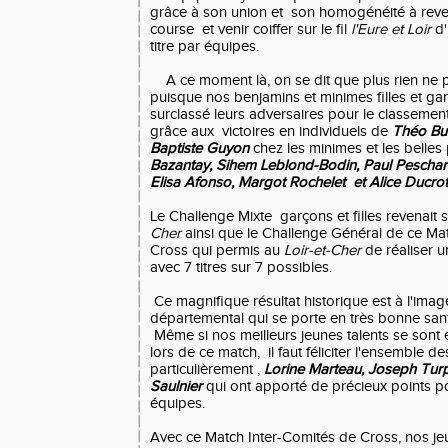
grâce à son union et son homogénéité à revenir
course et venir coiffer sur le fil
l'Eure et Loir
d'
titre par équipes.
A ce moment là, on se dit que plus rien ne p
puisque nos benjamins et minimes filles et ga
surclassé leurs adversaires pour le classemen
grâce aux victoires en individuels de
Théo
Bu
Baptiste Guyon
chez les minimes et les belles 
Bazantay, Sihem Leblond-Bodin, Paul
Peschar
Elisa Afonso, Margot
Rochelet et Alice Ducrot.
Le Challenge Mixte garçons et filles revenait 
Cher
ainsi que le Challenge Général de ce Ma
Cross qui permis au
Loir-et-Cher
de réaliser 
avec 7 titres sur 7 possibles.
Ce magnifique résultat historique est à l'imag
départemental qui se porte en très bonne san
Même si nos meilleurs jeunes talents se sont e
lors de ce match, il faut féliciter l'ensemble d
particulièrement ,
Lorine Marteau, Joseph Turpin
Saulnier
qui ont apporté de précieux points p
équipes.
Avec ce Match Inter-Comités de Cross, nos jeu