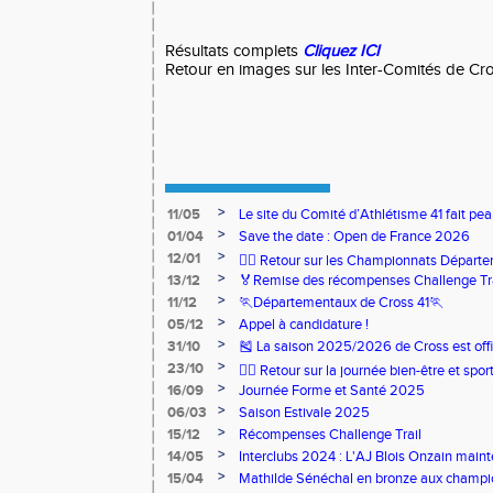
Résultats complets
Cliquez ICI
Retour en images sur les Inter-Comités de C
>
11/05
Le site du Comité d’Athlétisme 41 fait pea
>
01/04
Save the date : Open de France 2026
>
12/01
🏃‍♂️ Retour sur les Championnats Départe
>
13/12
🏅Remise des récompenses Challenge Tr
>
11/12
🏃Départementaux de Cross 41🏃
>
05/12
Appel à candidature !
>
31/10
🎽 La saison 2025/2026 de Cross est offi
>
23/10
🧘‍♀️ Retour sur la journée bien-être et spor
>
16/09
Journée Forme et Santé 2025
>
06/03
Saison Estivale 2025
>
15/12
Récompenses Challenge Trail
>
14/05
Interclubs 2024 : L'AJ Blois Onzain maint
Romorantin en N2B
>
15/04
Mathilde Sénéchal en bronze aux champi