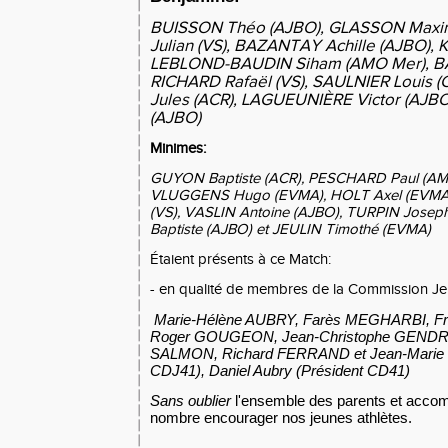
BUISSON Théo (AJBO), GLASSON Maxi
Julian (VS), BAZANTAY Achille (AJBO), 
LEBLOND-BAUDIN Siham (AMO Mer), BA
RICHARD Rafaël (VS), SAULNIER Louis
Jules (ACR), LAGUEUNIÈRE Victor (AJBO
(AJBO)
Minimes:
GUYON Baptiste (ACR), PESCHARD Paul (A
VLUGGENS Hugo (EVMA), HOLT Axel (EVMA
(VS), VASLIN Antoine (AJBO), TURPIN Jose
Baptiste (AJBO) et JEULIN Timothé (EVMA)
Étaient présents à ce Match:
- en qualité de membres de la Commission Je
Marie-Hélène AUBRY,
Farès MEGHARBI, F
Roger GOUGEON, Jean-Christophe GENDRI
SALMON, Richard FERRAND et Jean-Marie 
CDJ41), Daniel Aubry (Président CD41)
Sans oublier
l'ensemble des parents et acco
nombre encourager nos jeunes athlètes.