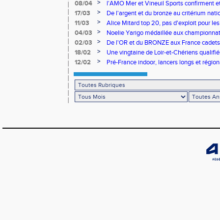
>
08/04
l'AMO Mer et Vineuil Sports confirment et
benjamins
>
17/03
De l'argent et du bronze au critérium nati
>
11/03
Alice Mitard top 20, pas d'exploit pour les
>
04/03
Noelie Yarigo médaillée aux championnat
>
02/03
De l'OR et du BRONZE aux France cadets 
>
18/02
Une vingtaine de Loir-et-Chériens qualifié
>
12/02
Pré-France indoor, lancers longs et régiona