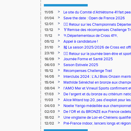
>
11/05
Le site du Comité d’Athlétisme 41 fait pea
>
01/04
Save the date : Open de France 2026
>
12/01
🏃‍♂️ Retour sur les Championnats Départe
>
13/12
🏅Remise des récompenses Challenge Tr
>
11/12
🏃Départementaux de Cross 41🏃
>
05/12
Appel à candidature !
>
31/10
🎽 La saison 2025/2026 de Cross est offi
>
23/10
🧘‍♀️ Retour sur la journée bien-être et spor
>
16/09
Journée Forme et Santé 2025
>
06/03
Saison Estivale 2025
>
15/12
Récompenses Challenge Trail
>
14/05
Interclubs 2024 : L'AJ Blois Onzain maint
Romorantin en N2B
>
15/04
Mathilde Sénéchal en bronze aux champi
>
08/04
l'AMO Mer et Vineuil Sports confirment et
benjamins
>
17/03
De l'argent et du bronze au critérium nati
>
11/03
Alice Mitard top 20, pas d'exploit pour les
>
04/03
Noelie Yarigo médaillée aux championnat
>
02/03
De l'OR et du BRONZE aux France cadets 
>
18/02
Une vingtaine de Loir-et-Chériens qualifié
>
12/02
Pré-France indoor, lancers longs et régiona