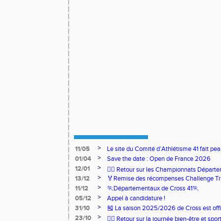
>
11/05
Le site du Comité d’Athlétisme 41 fait pea
>
01/04
Save the date : Open de France 2026
>
12/01
🏃‍♂️ Retour sur les Championnats Départe
>
13/12
🏅Remise des récompenses Challenge Tr
>
11/12
🏃Départementaux de Cross 41🏃
>
05/12
Appel à candidature !
>
31/10
🎽 La saison 2025/2026 de Cross est offi
>
23/10
🧘‍♀️ Retour sur la journée bien-être et spor