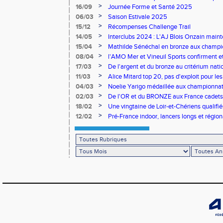
>
16/09
Journée Forme et Santé 2025
>
06/03
Saison Estivale 2025
>
15/12
Récompenses Challenge Trail
>
14/05
Interclubs 2024 : L'AJ Blois Onzain maint
Romorantin en N2B
>
15/04
Mathilde Sénéchal en bronze aux champi
>
08/04
l'AMO Mer et Vineuil Sports confirment et
benjamins
>
17/03
De l'argent et du bronze au critérium nati
>
11/03
Alice Mitard top 20, pas d'exploit pour les
>
04/03
Noelie Yarigo médaillée aux championnat
>
02/03
De l'OR et du BRONZE aux France cadets 
>
18/02
Une vingtaine de Loir-et-Chériens qualifié
>
12/02
Pré-France indoor, lancers longs et régiona