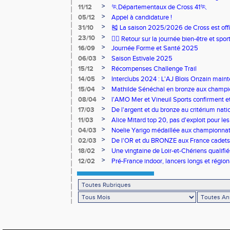
>
11/12
🏃Départementaux de Cross 41🏃
>
05/12
Appel à candidature !
>
31/10
🎽 La saison 2025/2026 de Cross est offi
>
23/10
🧘‍♀️ Retour sur la journée bien-être et spor
>
16/09
Journée Forme et Santé 2025
>
06/03
Saison Estivale 2025
>
15/12
Récompenses Challenge Trail
>
14/05
Interclubs 2024 : L'AJ Blois Onzain maint
Romorantin en N2B
>
15/04
Mathilde Sénéchal en bronze aux champi
>
08/04
l'AMO Mer et Vineuil Sports confirment et
benjamins
>
17/03
De l'argent et du bronze au critérium nati
>
11/03
Alice Mitard top 20, pas d'exploit pour les
>
04/03
Noelie Yarigo médaillée aux championnat
>
02/03
De l'OR et du BRONZE aux France cadets 
>
18/02
Une vingtaine de Loir-et-Chériens qualifié
>
12/02
Pré-France indoor, lancers longs et régiona