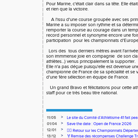
Pour Marine, c'était clair dans sa tête. Elle étai
et rien que la victoire.
A l'issu d'une course groupée avec ses prin
Marine a su imposer son rythme et sa détermi
remporter la course au courage dans un tem
record personnel et synonyme encore une foi
participation pour les championnats d'Europe
Lors des tous derniers mètres avant l'arrivée
son immmense joie en compagnie de son clan 
athlètes...) venus principalement la supporter.
Elle n'a pas déçue puisqu'elle est devenue une
championne de France de sa spécialité et se v
d'une 1ère sélection en équipe de France.
Un grand Bravo et félicitations pour cette at
staff pour ce très beau titre national.
>
11/05
Le site du Comité d’Athlétisme 41 fait pea
>
01/04
Save the date : Open de France 2026
>
12/01
🏃‍♂️ Retour sur les Championnats Départe
>
13/12
🏅Remise des récompenses Challenge Tr