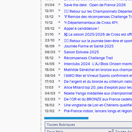
>
01/04
Save the date : Open de France 2026
>
12/01
🏃‍♂️ Retour sur les Championnats Départe
>
13/12
🏅Remise des récompenses Challenge Tr
>
11/12
🏃Départementaux de Cross 41🏃
>
05/12
Appel à candidature !
>
31/10
🎽 La saison 2025/2026 de Cross est offi
>
23/10
🧘‍♀️ Retour sur la journée bien-être et spor
>
16/09
Journée Forme et Santé 2025
>
06/03
Saison Estivale 2025
>
15/12
Récompenses Challenge Trail
>
14/05
Interclubs 2024 : L'AJ Blois Onzain maint
Romorantin en N2B
>
15/04
Mathilde Sénéchal en bronze aux champi
>
08/04
l'AMO Mer et Vineuil Sports confirment et
benjamins
>
17/03
De l'argent et du bronze au critérium nati
>
11/03
Alice Mitard top 20, pas d'exploit pour les
>
04/03
Noelie Yarigo médaillée aux championnat
>
02/03
De l'OR et du BRONZE aux France cadets 
>
18/02
Une vingtaine de Loir-et-Chériens qualifié
>
12/02
Pré-France indoor, lancers longs et régiona