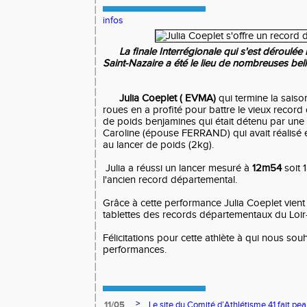
infos
La finale Interrégionale qui s'est déroulée l
Saint-Nazaire a été le lieu de nombreuses be
Julia Coeplet ( EVMA)
qui termine la sais
roues en a profité pour battre le vieux recor
de poids benjamines qui était détenu par un
Caroline (épouse FERRAND) qui avait réalisé e
au lancer de poids (2kg).
Julia a réussi un lancer mesuré à
12m54
soit
l'ancien record départemental.
Grâce à cette performance Julia Coeplet vient 
tablettes des records départementaux du Loir
Félicitations pour cette athlète à qui nous sou
performances.
>
11/05
Le site du Comité d’Athlétisme 41 fait pea