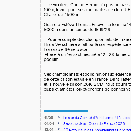
Le vinolien, Gaetan Herpin n'a pas pu passer
100m, idem pour ses camarades de club J-B
Chalier sur 1500m.
Quand à Estève Thomas Estève il a terminé 14
5000m dans un temps de 15'19"26.
Pour le compte des championnats de France 
Linda Verschuère a fait parlé son expérience
honorable 6ème place.
Grace à un 1er saut mesuré à 12m28, la méro
podium.
Ces championnats espoirs-nationaux étaient 
de cette saison estivale en France. Dans l'at
et la nouvelle saison 2016-2017, nous souhait
clubs et athlètes loir-et-chériens de bonnes v
>
11/05
Le site du Comité d’Athlétisme 41 fait pea
>
01/04
Save the date : Open de France 2026
>
12/01
🏃‍♂️ Retour sur les Championnats Départe