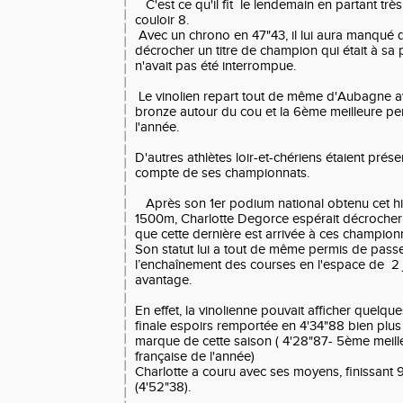
C'est ce qu'il fit le lendemain en partant très
couloir 8.
Avec un chrono en 47"43, il lui aura manqué
décrocher un titre de champion qui était à sa 
n'avait pas été interrompue.
Le vinolien repart tout de même d'Aubagne a
bronze autour du cou et la 6ème meilleure pe
l'année.
D'autres athlètes loir-et-chériens étaient pré
compte de ses championnats.
Après son 1er podium national obtenu cet hiv
1500m, Charlotte Degorce espérait décroche
que cette dernière est arrivée à ces champion
Son statut lui a tout de même permis de passe
l’enchaînement des courses en l'espace de 2 
avantage.
En effet, la vinolienne pouvait afficher quelques
finale espoirs remportée en 4'34"88 bien plus
marque de cette saison ( 4'28"87- 5ème meil
française de l'année)
Charlotte a couru avec ses moyens, finissant 
(4'52"38).