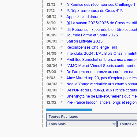
>
13/12
🏅Remise des récompenses Challenge Tr
>
11/12
🏃Départementaux de Cross 41🏃
>
05/12
Appel à candidature !
>
31/10
🎽 La saison 2025/2026 de Cross est offi
>
23/10
🧘‍♀️ Retour sur la journée bien-être et spor
>
16/09
Journée Forme et Santé 2025
>
06/03
Saison Estivale 2025
>
15/12
Récompenses Challenge Trail
>
14/05
Interclubs 2024 : L'AJ Blois Onzain maint
Romorantin en N2B
>
15/04
Mathilde Sénéchal en bronze aux champi
>
08/04
l'AMO Mer et Vineuil Sports confirment et
benjamins
>
17/03
De l'argent et du bronze au critérium nati
>
11/03
Alice Mitard top 20, pas d'exploit pour les
>
04/03
Noelie Yarigo médaillée aux championnat
>
02/03
De l'OR et du BRONZE aux France cadets 
>
18/02
Une vingtaine de Loir-et-Chériens qualifié
>
12/02
Pré-France indoor, lancers longs et régiona