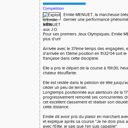
Compétition
Emilie MENUET, la marcheuse bléso
dernier une performance phénomé
à Rio.
Pour ses premiers Jeux Olympiques, Emilie 
plus d'un!
Arrivée avec le 37ème temps des engagées, el
d'arrivée en 13ème position en 1h32'04 soit le 
française dans cette discipline.
Elle a pris le départ de la course à 19h30, heu
chaleur étouffante.
Elle est restée dans le peloton de tête jusqu
céder un peu de terrain.
Longtemps positionnée aux alentours de la 17
progressivement remonté ses concurrentes di
cet excellent classement et réaliser son deuxi
cette distance.
Emilie dit avoir pris du plaisir en marchant av
et explique après sa course "Je ne dois plus 
avec l'Elite, je sais que j'en suis capable".