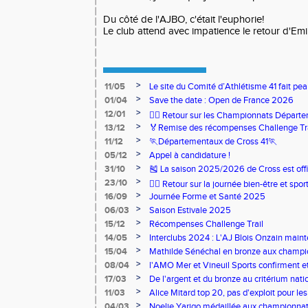
Du côté de l'AJBO, c'était l'euphorie!
Le club attend avec impatience le retour d'Emili
>
11/05
Le site du Comité d’Athlétisme 41 fait pea
>
01/04
Save the date : Open de France 2026
>
12/01
🏃‍♂️ Retour sur les Championnats Départe
>
13/12
🏅Remise des récompenses Challenge Tr
>
11/12
🏃Départementaux de Cross 41🏃
>
05/12
Appel à candidature !
>
31/10
🎽 La saison 2025/2026 de Cross est offi
>
23/10
🧘‍♀️ Retour sur la journée bien-être et spor
>
16/09
Journée Forme et Santé 2025
>
06/03
Saison Estivale 2025
>
15/12
Récompenses Challenge Trail
>
14/05
Interclubs 2024 : L'AJ Blois Onzain maint
Romorantin en N2B
>
15/04
Mathilde Sénéchal en bronze aux champi
>
08/04
l'AMO Mer et Vineuil Sports confirment et
benjamins
>
17/03
De l'argent et du bronze au critérium nati
>
11/03
Alice Mitard top 20, pas d'exploit pour les
>
04/03
Noelie Yarigo médaillée aux championnat