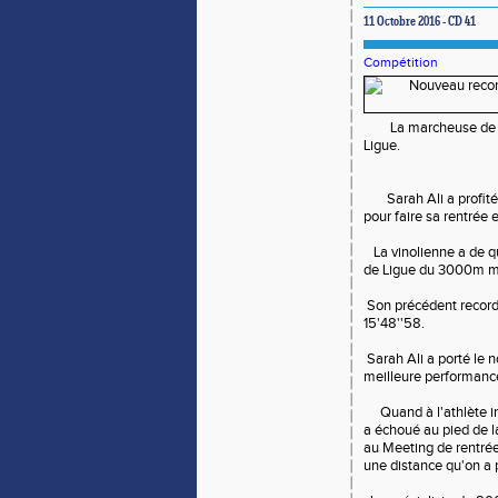
11 Octobre 2016 - CD 41
Compétition
La marcheuse de Vine
Ligue.
Sarah Ali a profité 
pour faire sa rentrée 
La vinolienne a de qu
de Ligue du 3000m ma
Son précédent record 
15'48''58.
Sarah Ali a porté le 
meilleure performance
Quand à l'athlète int
a échoué au pied de l
au Meeting de rentré
une distance qu'on a p