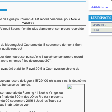
d'Athlétisme.
LES ESPACES
uil Sports n'en fini plus d'améliorer son propre record de
du Meeting Joel Catherine du 18 septembre dernier à Gien
et quelle rentrée!
oi être heureuse puisqu'elle à pulvériser son propre record
rche minimes filles de presque 20''.
avait été établi le 17 avril 2016 à Caen avec un chrono de
nouveau record de Ligue à 15'29''09 réalisant ainsi la deuxième
 française de l'année.
ernationale du Running 41, Noélie Yarigo, qui
a finale du 800m des JO de Rio était présente
e du 09 septembre 2016 à Joué les Tours sur
as l'habitude de voir.