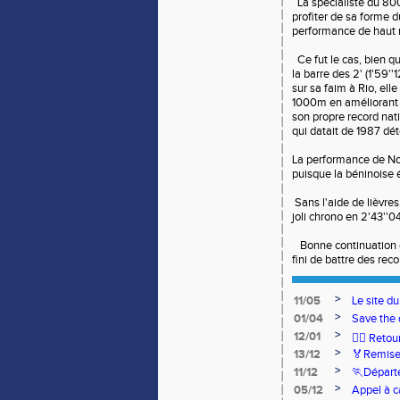
La spécialiste du 80
profiter de sa forme 
performance de haut 
Ce fut le cas, bien q
la barre des 2' (1'59'
sur sa faim à Rio, ell
1000m en améliorant 
son propre record nat
qui datait de 1987 dé
La performance de Noé
puisque la béninoise 
Sans l'aide de lièvre
joli chrono en 2'43''04
Bonne continuation et
fini de battre des recor
>
11/05
Le site d
>
01/04
Save the 
>
12/01
🏃‍♂️ Ret
>
13/12
🏅Remise
>
11/12
🏃Départ
>
05/12
Appel à c