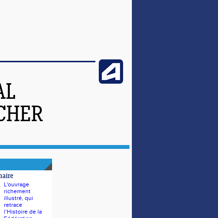
AL
-CHER
naire
L'ouvrage
richement
illustré, qui
retrace
l’Histoire de la