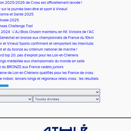
son 2025/2026 de Cross est officiellement lancée !
ur sur la journée bien-être et sport à Vineuil
Forme et Santé 2025
tivale 2025
ses Challenge Trail
s 2024 : L'AJ Blois Onzain maintenu en N1. Victoire de l'AC
in en N2B
 Sénéchal en bronze aux championnats de France du 10km
 et Vineuil Sports confirment et remportent les Interclubs
s
nt et du bronze au critérium national de marche !
rd top 20, pas d'exploit pour les Loir-et-Chériens
rigo médaillée aux championnats du monde en salle
t du BRONZE aux France cadets juniors
aine de Loir-et-Chériens qualifiés pour les France de cross
 indoor, lancers longs et régionaux relais cross : les résultats