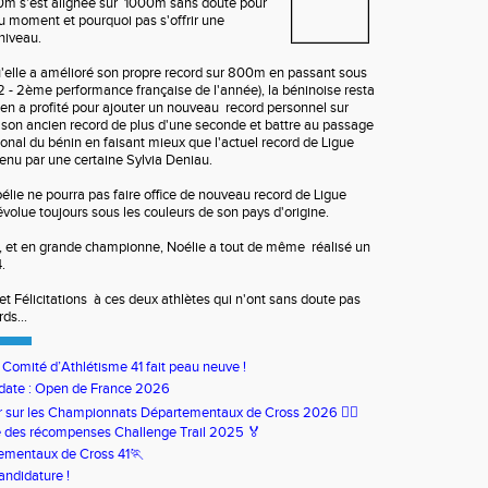
0m s'est alignée sur 1000m sans doute pour
du moment et pourquoi pas s'offrir une
niveau.
u'elle a amélioré son propre record sur 800m en passant sous
'12 - 2ème performance française de l'année), la béninoise resta
e en a profité pour ajouter un nouveau record personnel sur
son ancien record de plus d'une seconde et battre au passage
ional du bénin en faisant mieux que l'actuel record de Ligue
tenu par une certaine Sylvia Deniau.
lie ne pourra pas faire office de nouveau record de Ligue
évolue toujours sous les couleurs de son pays d'origine.
s, et en grande championne, Noélie a tout de même réalisé un
.
 Félicitations à ces deux athlètes qui n'ont sans doute pas
ds...
u Comité d’Athlétisme 41 fait peau neuve !
date : Open de France 2026
our sur les Championnats Départementaux de Cross 2026 🏃‍♀️
 des récompenses Challenge Trail 2025 🏅
ementaux de Cross 41🏃
andidature !