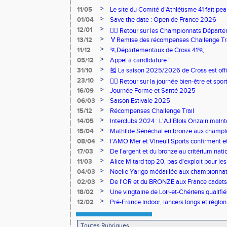
>
11/05
Le site du Comité d’Athlétisme 41 fait pea
>
01/04
Save the date : Open de France 2026
>
12/01
🏃‍♂️ Retour sur les Championnats Départe
>
13/12
🏅Remise des récompenses Challenge Tr
>
11/12
🏃Départementaux de Cross 41🏃
>
05/12
Appel à candidature !
>
31/10
🎽 La saison 2025/2026 de Cross est offi
>
23/10
🧘‍♀️ Retour sur la journée bien-être et spor
>
16/09
Journée Forme et Santé 2025
>
06/03
Saison Estivale 2025
>
15/12
Récompenses Challenge Trail
>
14/05
Interclubs 2024 : L'AJ Blois Onzain maint
Romorantin en N2B
>
15/04
Mathilde Sénéchal en bronze aux champi
>
08/04
l'AMO Mer et Vineuil Sports confirment et
benjamins
>
17/03
De l'argent et du bronze au critérium nati
>
11/03
Alice Mitard top 20, pas d'exploit pour les
>
04/03
Noelie Yarigo médaillée aux championnat
>
02/03
De l'OR et du BRONZE aux France cadets 
>
18/02
Une vingtaine de Loir-et-Chériens qualifié
>
12/02
Pré-France indoor, lancers longs et régiona