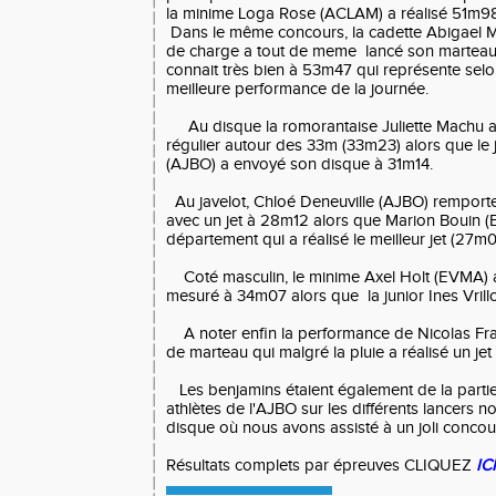
la minime Loga Rose (ACLAM) a réalisé 51m98
Dans le même concours, la cadette Abigael M
de charge a tout de meme lancé son marteau s
connait très bien à 53m47 qui représente selon
meilleure performance de la journée.
Au disque la romorantaise Juliette Machu a 
régulier autour des 33m (33m23) alors que le 
(AJBO) a envoyé son disque à 31m14.
Au javelot, Chloé Deneuville (AJBO) remporte
avec un jet à 28m12 alors que Marion Bouin (
département qui a réalisé le meilleur jet (27m
Coté masculin, le minime Axel Holt (EVMA) a r
mesuré à 34m07 alors que la junior Ines Vrill
A noter enfin la performance de Nicolas Fra
de marteau qui malgré la pluie a réalisé un je
Les benjamins étaient également de la partie.
athlètes de l'AJBO sur les différents lancers 
disque où nous avons assisté à un joli concou
Résultats complets par épreuves CLIQUEZ
ICI