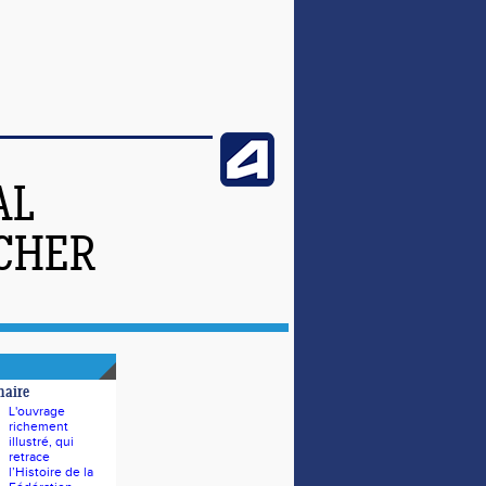
AL
-CHER
naire
L'ouvrage
richement
illustré, qui
retrace
l’Histoire de la