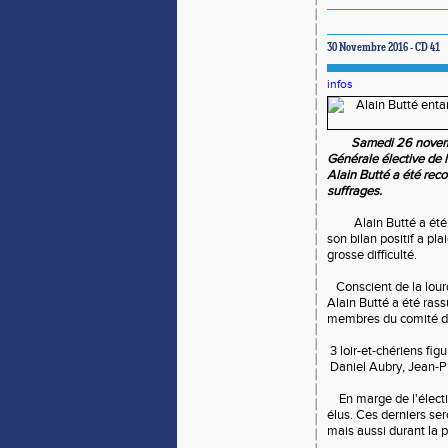
30 Novembre 2016 - CD 41
infos
Samedi 26 novemb
Générale élective de l
Alain Butté a été rec
suffrages.
Alain Butté a été 
son bilan positif a pla
grosse difficulté.
Conscient de la lourd
Alain Butté a été rass
membres du comité di
3 loir-et-chériens fi
Daniel Aubry, Jean-
En marge de l'électio
élus. Ces derniers ser
mais aussi durant la