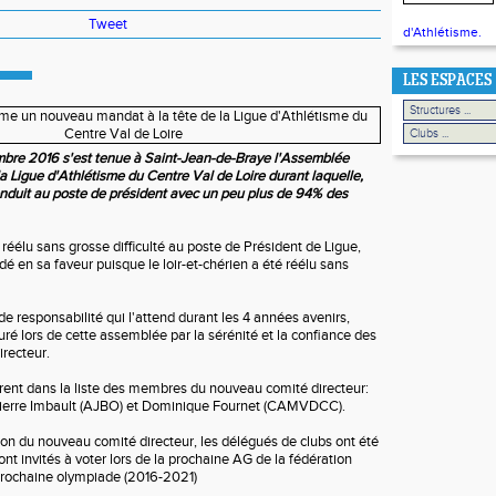
Tweet
d'Athlétisme.
LES ESPACES
re 2016 s'est tenue à Saint-Jean-de-Braye l'Assemblée
a Ligue d'Athlétisme du Centre Val de Loire durant laquelle,
onduit au poste de président avec un peu plus de 94% des
réélu sans grosse difficulté au poste de Président de Ligue,
idé en sa faveur puisque le loir-et-chérien a été réélu sans
e responsabilité qui l'attend durant les 4 années avenirs,
uré lors de cette assemblée par la sérénité et la confiance des
recteur.
gurent dans la liste des membres du nouveau comité directeur:
Pierre Imbault (AJBO) et Dominique Fournet (CAMVDCC).
n du nouveau comité directeur, les délégués de clubs ont été
ont invités à voter lors de la prochaine AG de la fédération
 prochaine olympiade (2016-2021)