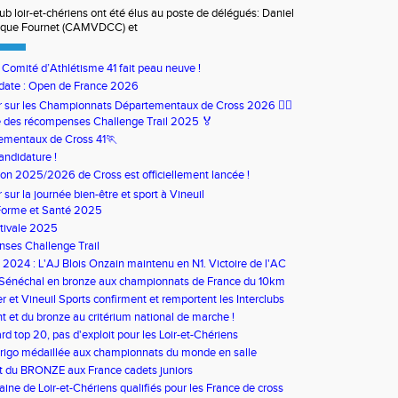
ub loir-et-chériens ont été élus au poste de délégués: Daniel
nique Fournet (CAMVDCC) et
u Comité d’Athlétisme 41 fait peau neuve !
date : Open de France 2026
our sur les Championnats Départementaux de Cross 2026 🏃‍♀️
 des récompenses Challenge Trail 2025 🏅
ementaux de Cross 41🏃
andidature !
son 2025/2026 de Cross est officiellement lancée !
ur sur la journée bien-être et sport à Vineuil
Forme et Santé 2025
tivale 2025
ses Challenge Trail
s 2024 : L'AJ Blois Onzain maintenu en N1. Victoire de l'AC
in en N2B
 Sénéchal en bronze aux championnats de France du 10km
 et Vineuil Sports confirment et remportent les Interclubs
s
nt et du bronze au critérium national de marche !
rd top 20, pas d'exploit pour les Loir-et-Chériens
rigo médaillée aux championnats du monde en salle
t du BRONZE aux France cadets juniors
aine de Loir-et-Chériens qualifiés pour les France de cross