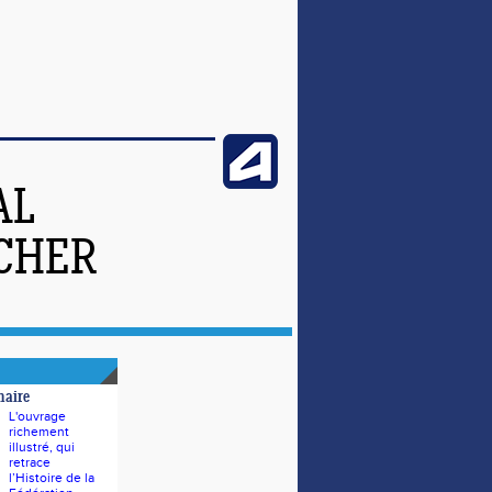
AL
-CHER
naire
L'ouvrage
richement
illustré, qui
retrace
l’Histoire de la