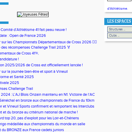
d'Athlétisme.
LES ESPACES
u Comité d’Athlétisme 41 fait peau neuve !
date : Open de France 2026
our sur les Championnats Départementaux de Cross 2026 🏃‍♀️
 des récompenses Challenge Trail 2025 🏅
ementaux de Cross 41🏃
andidature !
son 2025/2026 de Cross est officiellement lancée !
ur sur la journée bien-être et sport à Vineuil
Forme et Santé 2025
tivale 2025
ses Challenge Trail
s 2024 : L'AJ Blois Onzain maintenu en N1. Victoire de l'AC
in en N2B
 Sénéchal en bronze aux championnats de France du 10km
 et Vineuil Sports confirment et remportent les Interclubs
s
nt et du bronze au critérium national de marche !
rd top 20, pas d'exploit pour les Loir-et-Chériens
rigo médaillée aux championnats du monde en salle
t du BRONZE aux France cadets juniors