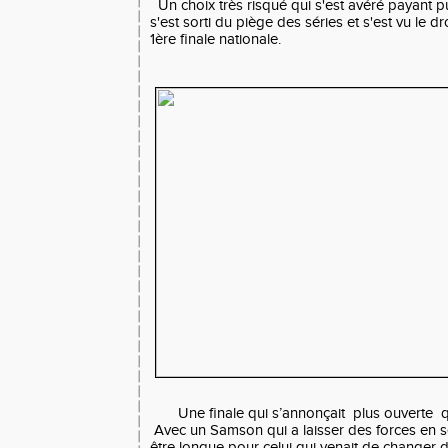
Un choix très risqué qui s'est avéré payant pu
s'est sorti du piège des séries et s'est vu le dr
1ère finale nationale.
Une finale qui s’annonçait plus ouverte q
Avec un Samson qui a laisser des forces en sér
être longue pour celui qui venait de changer d