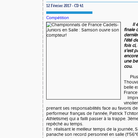
12 Février 2017 - CD 41
Compétition
Il é
finale
dernièr
l'été d
fois c
s'est p
encore,
une bel
cou.
Plus q
Thouva
belle e
France
Impres
vinolie
prenant ses responsabilités face au favoris de 
performeur français de l'année, Patrick Tchit
Athletisme) qui a failli passer à la trappe. 3ème
repêché au temps.
En réalisant le meilleur temps de la journée,
panache son record personnel en salle (1'56"