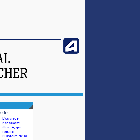
AL
-CHER
naire
L'ouvrage
richement
illustré, qui
retrace
l’Histoire de la