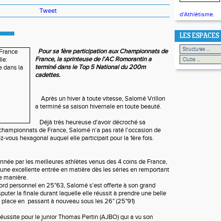
Tweet
d'Athlétisme.
LES ESPACES
Pour sa 1ère participation aux Championnats de
France, la sprinteuse de l'AC Romorantin a
terminé dans le Top 5 National du 200m
cadettes.
Après un hiver à toute vitesse, Salomé Vrillon
a terminé sa saison hivernale en toute beauté.
Déjà très heureuse d'avoir décroché sa
s championnats de France, Salomé n'a pas raté l'occasion de
ez-vous hexagonal auquel elle participait pour la 1ère fois.
nnée par les meilleures athlètes venus des 4 coins de France,
t une excellente entrée en matière dès les séries en remportant
le manière.
rd personnel en 25"63, Salomé s'est offerte à son grand
sputer la finale durant laquelle elle réussit à prendre une belle
place en passant à nouveau sous les 26" (25"91)
ussite pour le junior Thomas Pertin (AJBO) qui a vu son