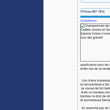
13 Février 2017 - CD 41
Compétition
qualification pour le
briller lors de ce rend
Loin d'etre impressio
la romorantaise a fai
sa course de fort bel
Avec un nouveau reco
bonheur le droit de di
et prometteuse 5ème 
En revanche pas de ré