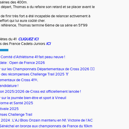
 séries des 400m.
e départ, Thomas a du refaire son retard et se placer avant le
 de finir très fort a été incapable de relancer activement à
effort qui lui aura coûté cher.
e référence, Thomas termine 6ème de sa série en 51"99
lètes du 41
CLIQUEZ ICI
ts des France Cadets-Juniors
ICI
u Comité d’Athlétisme 41 fait peau neuve !
date : Open de France 2026
our sur les Championnats Départementaux de Cross 2026 🏃‍♀️
 des récompenses Challenge Trail 2025 🏅
ementaux de Cross 41🏃
andidature !
son 2025/2026 de Cross est officiellement lancée !
ur sur la journée bien-être et sport à Vineuil
Forme et Santé 2025
tivale 2025
ses Challenge Trail
s 2024 : L'AJ Blois Onzain maintenu en N1. Victoire de l'AC
in en N2B
 Sénéchal en bronze aux championnats de France du 10km