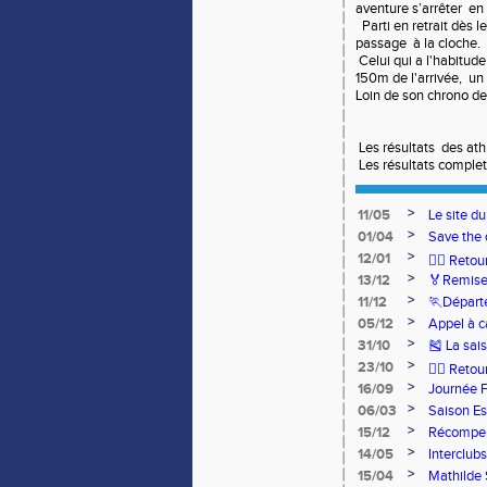
aventure s’arrêter en
Parti en retrait dès l
passage à la cloche.
Celui qui a l'habitude
150m de l'arrivée, un 
Loin de son chrono d
Les résultats des ath
Les résultats comple
>
11/05
Le site d
>
01/04
Save the 
>
12/01
🏃‍♂️ Ret
>
13/12
🏅Remise
>
11/12
🏃Départ
>
05/12
Appel à c
>
31/10
🎽 La sai
>
23/10
🧘‍♀️ Reto
>
16/09
Journée 
>
06/03
Saison Es
>
15/12
Récompen
>
14/05
Interclub
Romorant
>
15/04
Mathilde