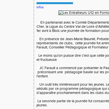
infos
En partenariat avec le Comité Départemental 
Cher, la Ligue du Centre Val de Loire d'Athlé
1er avril à Blois une journée de formation pou
En présence de Jean-Marie Biaunié, Présiden
représentants de clubs, cette journée fut ani
Farault, Conseiller Pédagogique et Formateur
Le moins qu'on puisse dire c'est que cette jou
et fructueuse.
JC Farault a commencé par présenter le Pass 
préconisant une pédagogie basée sur les p
l'enfant.
Un outil très inintéressant pour les jeunes. L
séduits par ce programme pédagogique qui a
d’apparaître prochainement dans les clubs du
La seconde partie de la journée fut consacrée
jeunes.