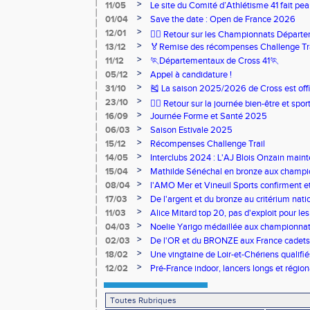
>
11/05
Le site du Comité d’Athlétisme 41 fait pea
>
01/04
Save the date : Open de France 2026
>
12/01
🏃‍♂️ Retour sur les Championnats Départe
>
13/12
🏅Remise des récompenses Challenge Tr
>
11/12
🏃Départementaux de Cross 41🏃
>
05/12
Appel à candidature !
>
31/10
🎽 La saison 2025/2026 de Cross est offi
>
23/10
🧘‍♀️ Retour sur la journée bien-être et spor
>
16/09
Journée Forme et Santé 2025
>
06/03
Saison Estivale 2025
>
15/12
Récompenses Challenge Trail
>
14/05
Interclubs 2024 : L'AJ Blois Onzain maint
Romorantin en N2B
>
15/04
Mathilde Sénéchal en bronze aux champi
>
08/04
l'AMO Mer et Vineuil Sports confirment et
benjamins
>
17/03
De l'argent et du bronze au critérium nati
>
11/03
Alice Mitard top 20, pas d'exploit pour les
>
04/03
Noelie Yarigo médaillée aux championnat
>
02/03
De l'OR et du BRONZE aux France cadets 
>
18/02
Une vingtaine de Loir-et-Chériens qualifié
>
12/02
Pré-France indoor, lancers longs et régiona