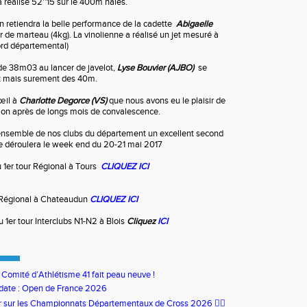
a réalisé 52''15 sur le 400m haies.
 retiendra la belle performance de la cadette
Abigaelle
r de marteau (4kg). La vinolienne a réalisé un jet mesuré à
rd départemental)
de 38m03 au lancer de javelot,
Lyse
Bouvier (AJBO)
se
 mais surement des 40m.
’œil à
Charlotte Degorce (VS)
que nous avons eu le plaisir de
tion après de longs mois de convalescence.
ensemble de nos clubs du département un excellent second
 se déroulera le week end du 20-21 mai 2017
 1er tour Régional à Tours
CLIQUEZ ICI
r Régional à Chateaudun
CLIQUEZ ICI
 1er tour Interclubs N1-N2 à Blois
Cliquez
ICI
u Comité d’Athlétisme 41 fait peau neuve !
date : Open de France 2026
our sur les Championnats Départementaux de Cross 2026 🏃‍♀️