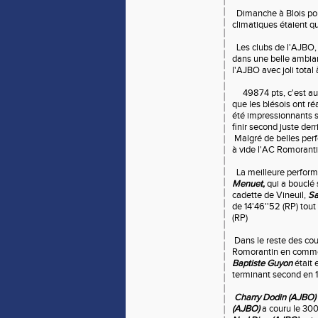
Dimanche à Blois pour
climatiques étaient q
Les clubs de l'AJBO, 
dans une belle ambian
l'AJBO avec joli total 
49874 pts, c'est au de
que les blésois ont ré
été impressionnants s
finir second juste der
Malgré de belles per
à vide l'AC Romorant
La meilleure perform
Menuet,
qui a bouclé
cadette de Vineuil,
Sa
de 14'46''52 (RP) tou
(RP)
Dans le reste des cou
Romorantin en comme
Baptiste Guyon
était 
terminant second en 1
Charry Dodin (AJBO)
(AJBO)
a couru le 30