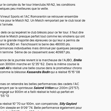
 le compte du 1er tour Interclubs N1-N2, les conditions
uelques peu meilleures que la veille.
Vineuil Sports et l'AC Romorantin se retrouver ensemble
ce pour le Match N2. Un Match remportait par le club local de
à l'arrivée.
là ce qu'espérait le club blésois pour ce 1er tour. Il faut dire
alisé le Match presque parfait tout comme les vinoliens qui ont
ur la grande majorité des épreuves ce qui leur a permis de
rière l'AJBO en franchissant la barre des 48000 pts.
formances individuelles mais diminué par quelques passages
in termine 5ème de ce classement avec 40987 pts.
ance de la journée revient à la marcheuse de l'AJBO,
Emilie
 son 3000m marche en 12'35''62. Dans la même course la
rah Ali
a réalisé une belle course dans le prometteur chrono
t comme la blésoise
Kassandra Bodin
qui a réalisé 15'15''08
rses on retiendra les belles performances des cadets l'AC
nçant par la sprinteuse
Salomé Vrillon
sur 200m (25"57).
engagé sur 800m et a failli réalisé le hold up parfait en
'55''13
a réalisé 10''70 sur 100m, son compatriote,
Silly Gaylord
00m steeple en 9'09''74. Belle performance également pour