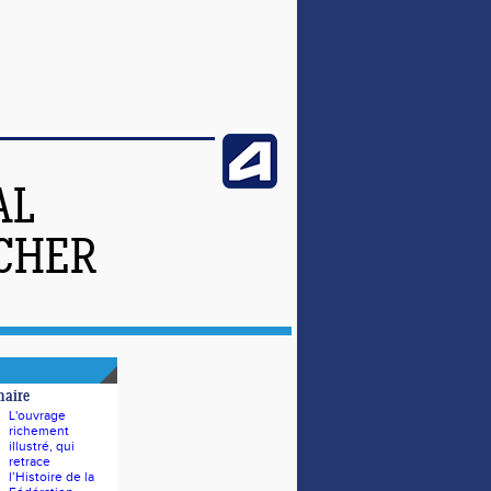
AL
-CHER
naire
L'ouvrage
richement
illustré, qui
retrace
l’Histoire de la