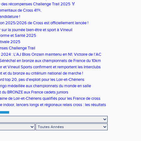
 des récompenses Challenge Trail 2025 🏅
ementaux de Cross 41🏃
andidature !
son 2025/2026 de Cross est officiellement lancée !
ur sur la journée bien-être et sport à Vineuil
Forme et Santé 2025
tivale 2025
ses Challenge Trail
s 2024 : L'AJ Blois Onzain maintenu en N1. Victoire de l'AC
in en N2B
 Sénéchal en bronze aux championnats de France du 10km
 et Vineuil Sports confirment et remportent les Interclubs
s
nt et du bronze au critérium national de marche !
rd top 20, pas d'exploit pour les Loir-et-Chériens
rigo médaillée aux championnats du monde en salle
t du BRONZE aux France cadets juniors
aine de Loir-et-Chériens qualifiés pour les France de cross
 indoor, lancers longs et régionaux relais cross : les résultats