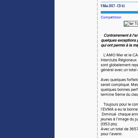
9 Mai 2017 - CD 41
Compétition
Contrairement à l'an
quelques exceptions p
qui ont permis à la ma
L'AMO Mer et le CAM
Interclubs Régionaux. 
sont globalement repar
général avec un total
Avec quelques forfait
serait compliqué. Malg
quelques bonnes perfo
termine 5ème du cla
Toujours pour le com
l'EVMA a eu la bonne s
Diminué chaque année 
jeunes à l'image du j
(1353 pts).
Avec un total de 3657
pour l'avenir.