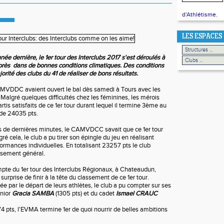
d'Athlétisme.
LES ESPACES
née dernière, le 1er tour des Interclubs 2017 s'est déroulés à
rès dans de bonnes conditions climatiques. Des conditions
jorité des clubs du 41 de réaliser de bons résultats.
VDDC avaient ouvert le bal dès samedi à Tours avec les
Malgré quelques difficultés chez les féminines, les mérois
tis satisfaits de ce 1er tour durant lequel il termine 3ème au
 de 24035 pts.
s de dernières minutes, le CAMVDCC savait que ce 1er tour
ré cela, le club a pu tirer son épingle du jeu en réalisant
rmances individuelles. En totalisant 23257 pts le club
ssement général.
pte du 1er tour des Interclubs Régionaux, à Chateaudun,
urprise de finir à la tête du classement de ce 1er tour.
par le départ de leurs athlètes, le club a pu compter sur ses
unior
Gracia SAMBA
(1305 pts) et du cadet
Ismael CRAUC
4 pts, l'EVMA termine 1er de quoi nourrir de belles ambitions