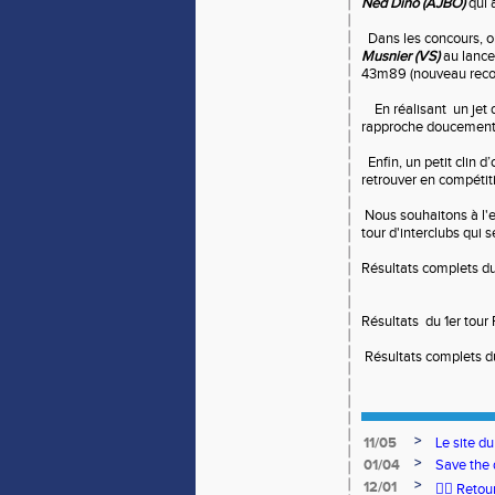
Ned Dino (AJBO)
qui 
Dans les concours, on
Musnier (VS)
au lance
43m89 (nouveau reco
En réalisant un jet 
rapproche doucement
Enfin, un petit clin d
retrouver en compéti
Nous souhaitons à l'
tour d'interclubs qui
Résultats complets du
Résultats du 1er tou
Résultats complets du
>
11/05
Le site d
>
01/04
Save the 
>
12/01
🏃‍♂️ Ret