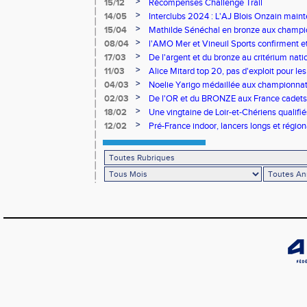
>
15/12
Récompenses Challenge Trail
>
14/05
Interclubs 2024 : L'AJ Blois Onzain maint
Romorantin en N2B
>
15/04
Mathilde Sénéchal en bronze aux champi
>
08/04
l'AMO Mer et Vineuil Sports confirment et
benjamins
>
17/03
De l'argent et du bronze au critérium nati
>
11/03
Alice Mitard top 20, pas d'exploit pour les
>
04/03
Noelie Yarigo médaillée aux championnat
>
02/03
De l'OR et du BRONZE aux France cadets 
>
18/02
Une vingtaine de Loir-et-Chériens qualifié
>
12/02
Pré-France indoor, lancers longs et régiona