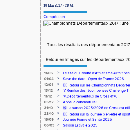
18 Mai 2017 - CD 41
Compétition
Tous les résultats des départementaux 201
Retour en images sur les
départementaux 20
>
11/05
Le site du Comité d’Athlétisme 41 fait pea
>
01/04
Save the date : Open de France 2026
>
12/01
🏃‍♂️ Retour sur les Championnats Départe
>
13/12
🏅Remise des récompenses Challenge Tr
>
11/12
🏃Départementaux de Cross 41🏃
>
05/12
Appel à candidature !
>
31/10
🎽 La saison 2025/2026 de Cross est offi
>
23/10
🧘‍♀️ Retour sur la journée bien-être et spor
>
16/09
Journée Forme et Santé 2025
>
06/03
Saison Estivale 2025