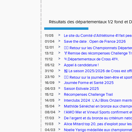
Résultats des départementaux 1/2 fond et 
>
11/05
Le site du Comité d’Athlétisme 41 fait pea
>
01/04
Save the date : Open de France 2026
>
12/01
🏃‍♂️ Retour sur les Championnats Départe
>
13/12
🏅Remise des récompenses Challenge Tr
>
11/12
🏃Départementaux de Cross 41🏃
>
05/12
Appel à candidature !
>
31/10
🎽 La saison 2025/2026 de Cross est offi
>
23/10
🧘‍♀️ Retour sur la journée bien-être et spor
>
16/09
Journée Forme et Santé 2025
>
06/03
Saison Estivale 2025
>
15/12
Récompenses Challenge Trail
>
14/05
Interclubs 2024 : L'AJ Blois Onzain maint
Romorantin en N2B
>
15/04
Mathilde Sénéchal en bronze aux champi
>
08/04
l'AMO Mer et Vineuil Sports confirment et
benjamins
>
17/03
De l'argent et du bronze au critérium nati
>
11/03
Alice Mitard top 20, pas d'exploit pour les
>
04/03
Noelie Yarigo médaillée aux championnat