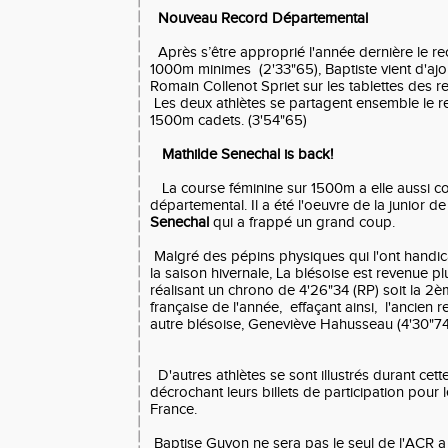
Nouveau Record Départemental
Après s’être approprié l'année dernière le r
1000m minimes (2'33"65), Baptiste vient d'ajo
Romain Collenot Spriet sur les tablettes des 
Les deux athlètes se partagent ensemble le r
1500m cadets. (3'54"65)
Mathilde Senechal is back!
La course féminine sur 1500m a elle aussi 
départemental. Il a été l'oeuvre de la junior d
Senechal
qui a frappé un grand coup.
Malgré des pépins physiques qui l'ont handi
la saison hivernale, La blésoise est revenue pl
réalisant un chrono de 4'26"34 (RP) soit la 2
française de l'année, effaçant ainsi, l'ancien
autre blésoise, Geneviève Hahusseau (4'30"7
D'autres athlètes se sont illustrés durant cett
décrochant leurs billets de participation pour
France.
Baptise Guyon ne sera pas le seul de l'ACR a