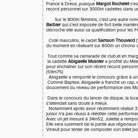
France à Dreux, puisque
Margot Rochelet
s'es
record personnel sur 3000m cadettes dans u
Sur le 800m féminins, c'est une autre romor
Barbier
qui s'est imposée de fort belle manière
décroche elle aussi sa qualification pour les 
Coté masculins, le cadet
Samson Thouvard
du moment en réalisant sur 800m un chrono 
Tout comme sa camarade de club,et en marg
la cadette
Abigaelle Musnier
a profité du Mee
pour enchaîner sur son récent record personn
(59m75)
Abigaelle a remporté le concours grâce à un
Comme Baptise, Abigaelle a franchit un cap, 
doucement du niveau de performance des Mo
Dans le concours du lancer de disque, la loc
s'attendait sans doute à mieux.
Notamment après avoir récemment réalisé 3
junior n'a pas réussi à rééditer cette perform
Avec un jet mesuré à 34m52, Juliette a remport
Elle sera surement de la partie aux régionaux
Vineuil pour tenter de composter son billet p