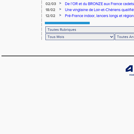
>
02/03
De l'OR et du BRONZE aux France cadets 
>
18/02
Une vingtaine de Loir-et-Chériens qualifié
>
12/02
Pré-France indoor, lancers longs et régiona