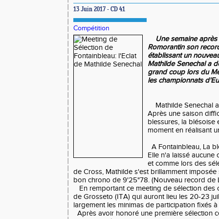
13 Juin 2017 - CD 41
Compétition
Une semaine après a
Romorantin son recor
établissant un nouvea
Mathilde Senechal a d
grand coup lors du Me
les championnats d'Eu
Mathilde Senechal a 
Après une saison diffi
blessures, la blésoise 
moment en réalisant un
A Fontainbleau, La blé
Elle n'a laissé aucune
et comme lors des sél
de Cross, Mathilde s'est brillamment imposée
bon chrono de 9'25"78. (Nouveau record de 
En remportant ce meeting de sélection des
de Grosseto (ITA) qui auront lieu les 20-23 juil
largement les minimas de participation fixés 
Après avoir honoré une première sélection c