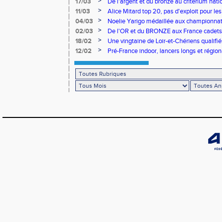
>
17/03
De l'argent et du bronze au critérium nati
>
11/03
Alice Mitard top 20, pas d'exploit pour les
>
04/03
Noelie Yarigo médaillée aux championnat
>
02/03
De l'OR et du BRONZE aux France cadets 
>
18/02
Une vingtaine de Loir-et-Chériens qualifié
>
12/02
Pré-France indoor, lancers longs et régiona