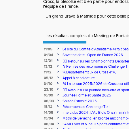
Cross, la blésoise est bien partie pour endoss
l'équipe de France.
Un grand Bravo à Mathilde pour cette belle
Les résultats complets du Meeting de Fontai
>
11/05
Le site du Comité d’Athlétisme 41 fait pea
>
01/04
Save the date : Open de France 2026
>
12/01
🏃‍♂️ Retour sur les Championnats Départe
>
13/12
🏅Remise des récompenses Challenge Tr
>
11/12
🏃Départementaux de Cross 41🏃
>
05/12
Appel à candidature !
>
31/10
🎽 La saison 2025/2026 de Cross est offi
>
23/10
🧘‍♀️ Retour sur la journée bien-être et spor
>
16/09
Journée Forme et Santé 2025
>
06/03
Saison Estivale 2025
>
15/12
Récompenses Challenge Trail
>
14/05
Interclubs 2024 : L'AJ Blois Onzain maint
Romorantin en N2B
>
15/04
Mathilde Sénéchal en bronze aux champi
>
08/04
l'AMO Mer et Vineuil Sports confirment et
benjamins