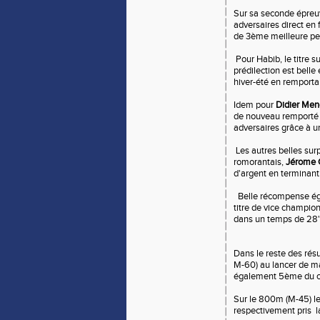
Sur sa seconde épreuv
adversaires direct en
de 3ème meilleure pe
Pour Habib, le titre 
prédilection est belle 
hiver-été en remportan
Idem pour
Didier Me
de nouveau remporté 
adversaires grâce à 
Les autres belles sur
romorantais,
Jérome 
d'argent en termina
Belle récompense ég
titre de vice champi
dans un temps de 28
Dans le reste des rés
M-60) au lancer de ma
également 5ème du co
Sur le 800m (M-45) le
respectivement pris l