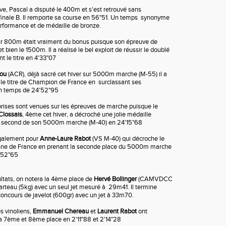
e, Pascal a disputé le 400m et s'est retrouvé sans
 finale B. Il remporte sa course en 56"51. Un temps synonyme
rformance et de médaille de bronze.
sur 800m était vraiment du bonus puisque son épreuve de
et bien le 1500m. Il a réalisé le bel exploit de réussir le doublé
t le titre en 4'33"07
nou
(ACR), déjà sacré cet hiver sur 5000m marche (M-55) il a
le titre de Champion de France en surclassant ses
un temps de 24'52"95
prises sont venues sur les épreuves de marche puisque le
Clossais
, 4ème cet hiver, a décroché une jolie médaille
nt second de son 5000m marche (M-40) en 24'15"68
alement pour
Anne-Laure Rabot
(VS M-40) qui décroche le
onne de France en prenant la seconde place du 5000m marche
'52"65
ultats, on notera la 4ème place de
Hervé Bollinger
(CAMVDCC
rteau (5kg) avec un seul jet mesuré à 29m41. Il termine
ncours de javelot (600gr) avec un jet à 33m70.
s vinoliens,
Emmanuel Chereau
et
Laurent Rabot
ont
a 7ème et 8ème place en 2'11"88 et 2'14"28