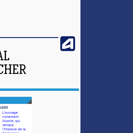
AL
-CHER
naire
L'ouvrage
richement
illustré, qui
retrace
l’Histoire de la