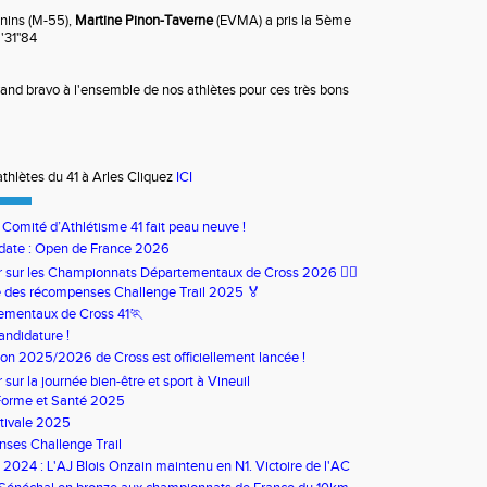
nins (M-55),
Martine Pinon-Taverne
(EVMA) a pris la 5ème
6'31"84
rand bravo à l'ensemble de nos athlètes pour ces très bons
hlètes du 41 à Arles Cliquez
ICI
u Comité d’Athlétisme 41 fait peau neuve !
date : Open de France 2026
our sur les Championnats Départementaux de Cross 2026 🏃‍♀️
 des récompenses Challenge Trail 2025 🏅
ementaux de Cross 41🏃
andidature !
son 2025/2026 de Cross est officiellement lancée !
ur sur la journée bien-être et sport à Vineuil
Forme et Santé 2025
tivale 2025
ses Challenge Trail
s 2024 : L'AJ Blois Onzain maintenu en N1. Victoire de l'AC
in en N2B