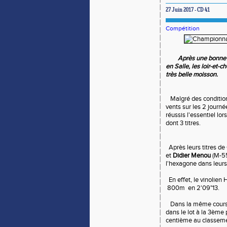
27 Juin 2017 - CD 41
Compétition
Après une bonne sais
en Salle, les loir-et-
très belle moisson.
Malgré des conditions
vents sur les 2 journ
réussis l'essentiel l
dont 3 titres.
Après leurs titres de
et
Didier Menou
(M-55
l'hexagone dans leurs
En effet, le vinolien 
800m en 2'09"13.
Dans la même cours
dans le lot à la 3ème 
centième au classeme