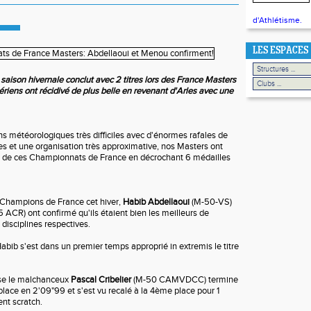
d'Athlétisme.
LES ESPACES
on hivernale conclut avec 2 titres lors des France Masters
chériens ont récidivé de plus belle en revenant d'Arles avec une
 météorologiques très difficiles avec d'énormes rafales de
ées et une organisation très approximative, nos Masters ont
ors de ces Championnats de France en décrochant 6 médailles
 Champions de France cet hiver,
Habib Abdellaoui
(M-50-VS)
 ACR) ont confirmé qu'ils étaient bien les meilleurs de
 disciplines respectives.
Habib s'est dans un premier temps approprié in extremis le titre
e le malchanceux
Pascal Cribelier
(M-50 CAMVDCC) termine
place en 2'09"99 et s'est vu recalé à la 4ème place pour 1
nt scratch.