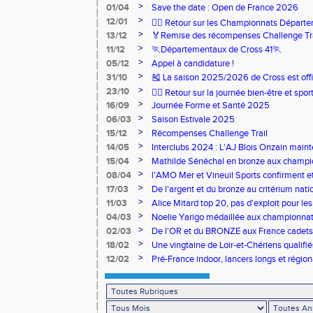
>
01/04
Save the date : Open de France 2026
>
12/01
🏃‍♂️ Retour sur les Championnats Départe
>
13/12
🏅Remise des récompenses Challenge Tr
>
11/12
🏃Départementaux de Cross 41🏃
>
05/12
Appel à candidature !
>
31/10
🎽 La saison 2025/2026 de Cross est offi
>
23/10
🧘‍♀️ Retour sur la journée bien-être et spor
>
16/09
Journée Forme et Santé 2025
>
06/03
Saison Estivale 2025
>
15/12
Récompenses Challenge Trail
>
14/05
Interclubs 2024 : L'AJ Blois Onzain maint
Romorantin en N2B
>
15/04
Mathilde Sénéchal en bronze aux champi
>
08/04
l'AMO Mer et Vineuil Sports confirment et
benjamins
>
17/03
De l'argent et du bronze au critérium nati
>
11/03
Alice Mitard top 20, pas d'exploit pour les
>
04/03
Noelie Yarigo médaillée aux championnat
>
02/03
De l'OR et du BRONZE aux France cadets 
>
18/02
Une vingtaine de Loir-et-Chériens qualifié
>
12/02
Pré-France indoor, lancers longs et régiona