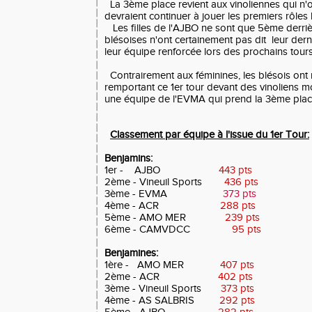
La 3ème place revient aux vinoliennes qui n'o
devraient continuer à jouer les premiers rôles
Les filles de l'AJBO ne sont que 5ème derrièr
blésoises n'ont certainement pas dit leur dern
leur équipe renforcée lors des prochains tour
Contrairement aux féminines, les blésois ont r
remportant ce 1er tour devant des vinoliens m
une équipe de l'EVMA qui prend la 3ème plac
Classement par équipe à l'issue du 1er Tour:
Benjamins:
1er - AJBO
443 pts
2ème - Vineuil Sports
436 pts
3ème - EVMA
373
pts
4ème - ACR
288 pts
5ème - AMO MER
239 pts
6ème - CAMVDCC
95 pts
Benjamines:
1ère - AMO MER
407
pts
2ème - ACR
402 pts
3ème - Vineuil Sports
373
pts
4ème - AS SALBRIS
292 pts