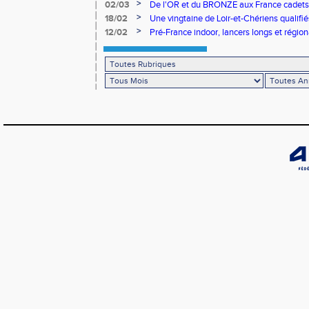
>
02/03
De l'OR et du BRONZE aux France cadets 
>
18/02
Une vingtaine de Loir-et-Chériens qualifié
>
12/02
Pré-France indoor, lancers longs et régiona