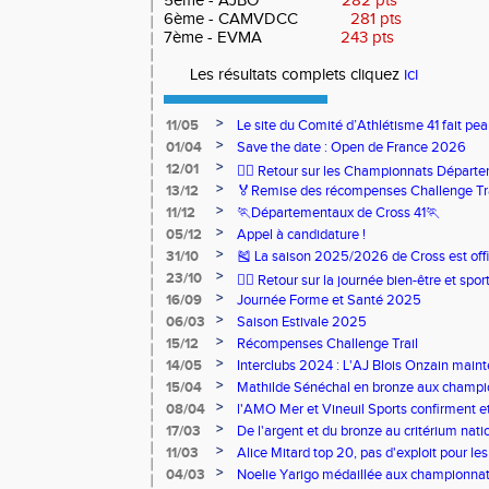
5ème - AJBO
282 pts
6ème - CAMVDCC
281 pts
7ème - EVMA
243 pts
Les résultats complets cliquez
ici
>
11/05
Le site du Comité d’Athlétisme 41 fait pea
>
01/04
Save the date : Open de France 2026
>
12/01
🏃‍♂️ Retour sur les Championnats Départe
>
13/12
🏅Remise des récompenses Challenge Tr
>
11/12
🏃Départementaux de Cross 41🏃
>
05/12
Appel à candidature !
>
31/10
🎽 La saison 2025/2026 de Cross est offi
>
23/10
🧘‍♀️ Retour sur la journée bien-être et spor
>
16/09
Journée Forme et Santé 2025
>
06/03
Saison Estivale 2025
>
15/12
Récompenses Challenge Trail
>
14/05
Interclubs 2024 : L'AJ Blois Onzain maint
Romorantin en N2B
>
15/04
Mathilde Sénéchal en bronze aux champi
>
08/04
l'AMO Mer et Vineuil Sports confirment et
benjamins
>
17/03
De l'argent et du bronze au critérium nati
>
11/03
Alice Mitard top 20, pas d'exploit pour les
>
04/03
Noelie Yarigo médaillée aux championnat