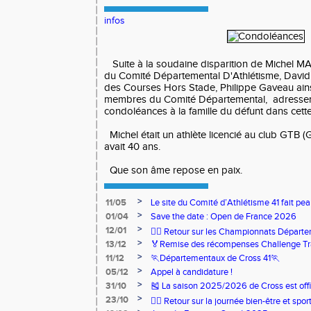
infos
Suite à la soudaine disparition de Michel 
du Comité Départemental D'Athlétisme, David 
des Courses Hors Stade, Philippe Gaveau ain
membres du Comité Départemental, adressent
condoléances à la famille du défunt dans cette
Michel était un athlète licencié au club GTB (Gé
avait 40 ans.
Que son âme repose en paix.
>
11/05
Le site du Comité d’Athlétisme 41 fait pea
>
01/04
Save the date : Open de France 2026
>
12/01
🏃‍♂️ Retour sur les Championnats Départe
>
13/12
🏅Remise des récompenses Challenge Tr
>
11/12
🏃Départementaux de Cross 41🏃
>
05/12
Appel à candidature !
>
31/10
🎽 La saison 2025/2026 de Cross est offi
>
23/10
🧘‍♀️ Retour sur la journée bien-être et spor