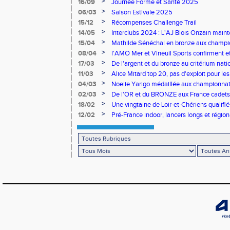
>
16/09
Journée Forme et Santé 2025
>
06/03
Saison Estivale 2025
>
15/12
Récompenses Challenge Trail
>
14/05
Interclubs 2024 : L'AJ Blois Onzain maint
Romorantin en N2B
>
15/04
Mathilde Sénéchal en bronze aux champi
>
08/04
l'AMO Mer et Vineuil Sports confirment et
benjamins
>
17/03
De l'argent et du bronze au critérium nati
>
11/03
Alice Mitard top 20, pas d'exploit pour les
>
04/03
Noelie Yarigo médaillée aux championnat
>
02/03
De l'OR et du BRONZE aux France cadets 
>
18/02
Une vingtaine de Loir-et-Chériens qualifié
>
12/02
Pré-France indoor, lancers longs et régiona