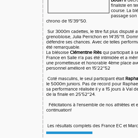
Bodin
a décr
finaliste en 
course. La bl
passage son 
chrono de 15'39''50.
Sur 3000m cadettes, le titre fut plus disputé av
grenobloise, Julia Perrichon en 14'35''11. Do
défendre ses chances. Avec de telles performa
été remarquable.
La blésoise
Clémentine Riès
qui participait à
France en Salle n'a pas été intimidée et a mê
une prometteuse et honorable 4ème place av
personnel amélioré en 15'22''52
Coté masculins, le seul participant était
Rapha
le 5000m juniors. Pas de record pour Raphael
sa performance réalisée il y a 15 jours à Val d
de la finale en 25'52''24.
Félicitations à l'ensemble de nos athlètes et 
continuation!
Les résultats complets des France EC et Marc