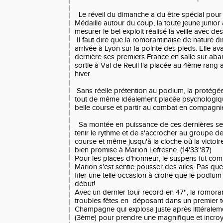
Le réveil du dimanche a du être spécial pour
Médaille autour du coup, la toute jeune junior
mesurer le bel exploit réalisé la veille avec de
Il faut dire que la romorantinaise de nature di
arrivée à Lyon sur la pointe des pieds. Elle ava
dernière ses premiers France en salle sur ab
sortie à Val de Reuil l'a placée au 4ème rang a
hiver.
Sans réelle prétention au podium, la protégée
tout de même idéalement placée psychologiq
belle course et partir au combat en compagnie
Sa montée en puissance de ces dernières sem
tenir le rythme et de s'accrocher au groupe de
course et même jusqu'à la cloche où la victoire 
bien promise à Marion Lefresne. (14'33''87)
Pour les places d'honneur, le suspens fut comp
Marion s'est sentie pousser des ailes. Pas ques
filer une telle occasion à croire que le podium 
début!
Avec un dernier tour record en 47'', la romoran
troubles fêtes en déposant dans un premier te
Champagne qui explosa juste après littéraleme
(3ème) pour prendre une magnifique et incro