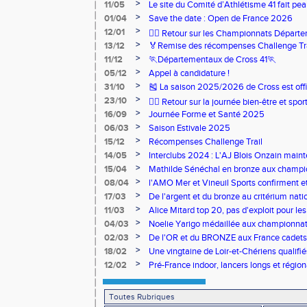
>
11/05
Le site du Comité d’Athlétisme 41 fait pea
>
01/04
Save the date : Open de France 2026
>
12/01
🏃‍♂️ Retour sur les Championnats Départe
>
13/12
🏅Remise des récompenses Challenge Tr
>
11/12
🏃Départementaux de Cross 41🏃
>
05/12
Appel à candidature !
>
31/10
🎽 La saison 2025/2026 de Cross est offi
>
23/10
🧘‍♀️ Retour sur la journée bien-être et spor
>
16/09
Journée Forme et Santé 2025
>
06/03
Saison Estivale 2025
>
15/12
Récompenses Challenge Trail
>
14/05
Interclubs 2024 : L'AJ Blois Onzain maint
Romorantin en N2B
>
15/04
Mathilde Sénéchal en bronze aux champi
>
08/04
l'AMO Mer et Vineuil Sports confirment et
benjamins
>
17/03
De l'argent et du bronze au critérium nati
>
11/03
Alice Mitard top 20, pas d'exploit pour les
>
04/03
Noelie Yarigo médaillée aux championnat
>
02/03
De l'OR et du BRONZE aux France cadets 
>
18/02
Une vingtaine de Loir-et-Chériens qualifié
>
12/02
Pré-France indoor, lancers longs et régiona