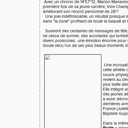
Avec un chrono de 14'57''12, Marion Manaresi
première fois de sa jeune carrière, Vice Cha
améliorant son record personnel de 28''!
Une joie indéfinissable, un résultat presque irr
dans "la zone" profitant de toute la beauté et 
Suivirent des centaines de messages de félici
ne cessa de sonner, des accolades qui tombèr
divers protocoles...une émotion énorme pour 
doute vécu l'un de ses plus beaux moments d'
Une incroyab
cette athlète
soucis physiq
revient au de
plus belle de
Elle intègre a
des jeunes at
à avoir décro
dernières an
France (Julie
Baptiste Guy
Dans la mêm